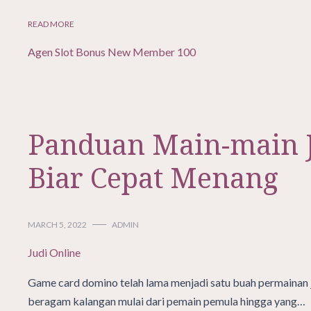
READ MORE
Agen Slot Bonus New Member 100
Panduan Main-main 
Biar Cepat Menang
MARCH 5, 2022
ADMIN
Judi Online
Game card domino telah lama menjadi satu buah permainan j
beragam kalangan mulai dari pemain pemula hingga yang…