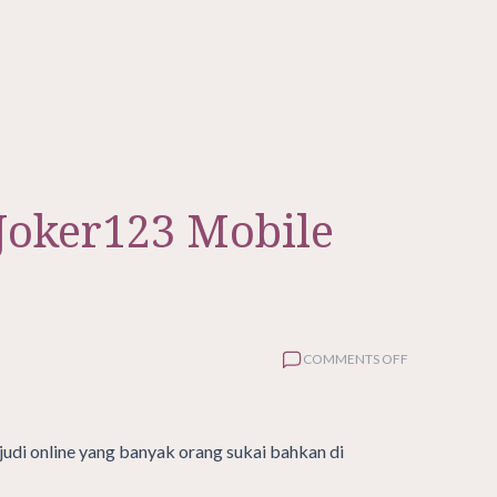
NEW
MEMBER
100
AGAR
CEPAT
MENANG
Joker123 Mobile
ON
COMMENTS OFF
PANDUAN
MAIN-
MAIN
JOKER123
udi online yang banyak orang sukai bahkan di
MOBILE
BIAR