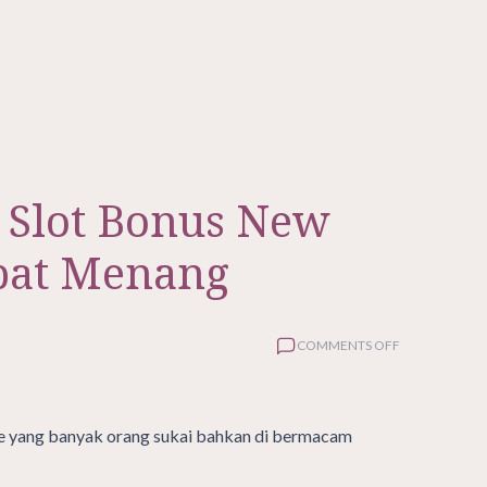
CEPAT
MENANG
 Slot Bonus New
pat Menang
ON
COMMENTS OFF
TIPS
MAIN-
MAIN
AGEN
ne yang banyak orang sukai bahkan di bermacam
SLOT
BONUS