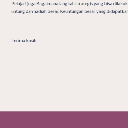
Pelajari juga Bagaimana langkah strategis yang bisa dilak
untung dan hadiah besar. Keuntungan besar yang didapatka
Terima kasih