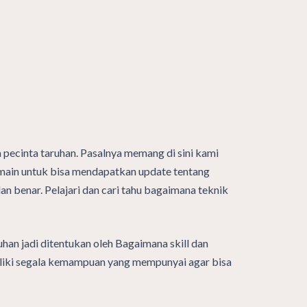
 pecinta taruhan. Pasalnya memang di sini kami
main untuk bisa mendapatkan update tentang
n benar. Pelajari dan cari tahu bagaimana teknik
an jadi ditentukan oleh Bagaimana skill dan
iliki segala kemampuan yang mempunyai agar bisa