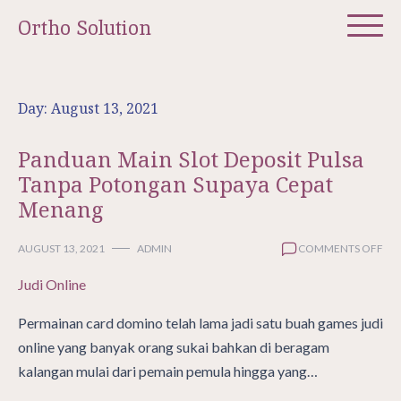
Skip
Ortho Solution
to
content
Day:
August 13, 2021
Panduan Main Slot Deposit Pulsa
Tanpa Potongan Supaya Cepat
Menang
ON
AUGUST 13, 2021
ADMIN
COMMENTS OFF
PA
Judi Online
MA
SLO
DEP
Permainan card domino telah lama jadi satu buah games judi
PU
online yang banyak orang sukai bahkan di beragam
TA
kalangan mulai dari pemain pemula hingga yang…
PO
SUP