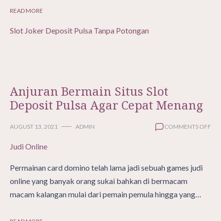
CEP
READ MORE
ME
Slot Joker Deposit Pulsa Tanpa Potongan
Anjuran Bermain Situs Slot
Deposit Pulsa Agar Cepat Menang
ON
AUGUST 13, 2021
ADMIN
COMMENTS OFF
AN
Judi Online
BE
SIT
SLO
Permainan card domino telah lama jadi sebuah games judi
DEP
online yang banyak orang sukai bahkan di bermacam
PU
macam kalangan mulai dari pemain pemula hingga yang…
AG
CEP
ME