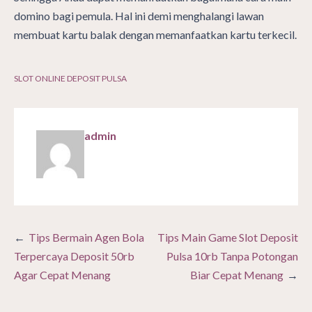
domino bagi pemula. Hal ini demi menghalangi lawan
membuat kartu balak dengan memanfaatkan kartu terkecil.
SLOT ONLINE DEPOSIT PULSA
admin
Post
Tips Bermain Agen Bola
Tips Main Game Slot Deposit
navigation
Terpercaya Deposit 50rb
Pulsa 10rb Tanpa Potongan
Agar Cepat Menang
Biar Cepat Menang