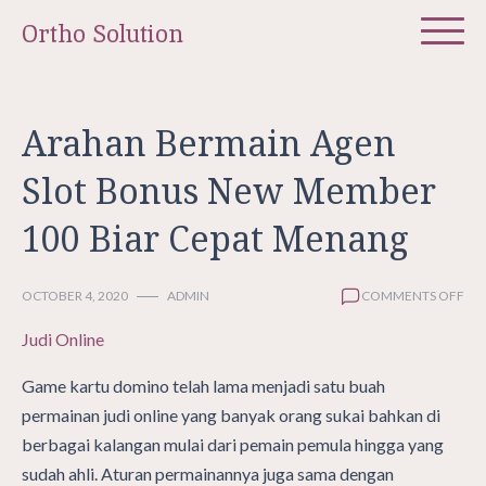
Skip
Ortho Solution
to
content
Arahan Bermain Agen
Slot Bonus New Member
100 Biar Cepat Menang
ON
OCTOBER 4, 2020
ADMIN
COMMENTS OFF
AR
Judi Online
BE
AG
SLO
Game kartu domino telah lama menjadi satu buah
BO
permainan judi online yang banyak orang sukai bahkan di
NE
berbagai kalangan mulai dari pemain pemula hingga yang
ME
100
sudah ahli. Aturan permainannya juga sama dengan