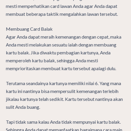
mesti memperhatikan card lawan Anda agar Anda dapat
membuat beberapa taktik mengalahkan lawan tersebut.
Membuang Card Balak
Agar Anda dapat meraih kemenangan dengan cepat, maka
Anda mesti melakukan sesuatu ialah dengan membuang
kartu balak. Jika diwaktu pembagian kartunya, Anda
memperoleh kartu balak, sehingga Anda mesti
memprioritaskan membuat kartu tersebut apalagi dulu.
Terutama seandainya kartunya memiliki nilai 6. Yang mana
kartu ini nantinya bisa mempersulit kemenangan terlebih
jikalau kartunya telah sedikit. Kartu tersebut nantinya akan
sulit Anda buang.
Tapi tidak sama kalau Anda tidak mempunyai kartu balak.
Sehingga Anda dapat memanfaatkan bagaimana cara main