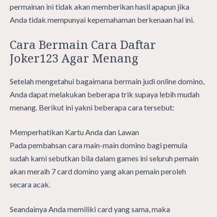
permainan ini tidak akan memberikan hasil apapun jika
Anda tidak mempunyai kepemahaman berkenaan hal ini.
Cara Bermain Cara Daftar
Joker123 Agar Menang
Setelah mengetahui bagaimana bermain judi online domino,
Anda dapat melakukan beberapa trik supaya lebih mudah
menang. Berikut ini yakni beberapa cara tersebut:
Memperhatikan Kartu Anda dan Lawan
Pada pembahsan cara main-main domino bagi pemula
sudah kami sebutkan bila dalam games ini seluruh pemain
akan meraih 7 card domino yang akan pemain peroleh
secara acak.
Seandainya Anda memiliki card yang sama, maka