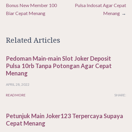
navigation
Bonus New Member 100
Pulsa Indosat Agar Cepat
Biar Cepat Menang
Menang
Related Articles
Pedoman Main-main Slot Joker Deposit
Pulsa 10rb Tanpa Potongan Agar Cepat
Menang
APRIL 28, 2022
READ MORE
SHARE:
Petunjuk Main Joker123 Terpercaya Supaya
Cepat Menang