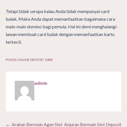
Tetapi tidak serupa kalau Anda tidak mempunyai card
balak. Maka Anda dapat memanfaatkan bagaimana cara
main-main domino bagi pemula. Hal ini demi menghalangi
lawan membuat card balak dengan memanfaatkan kartu
terkecil.
POKER ONLINE DEPOSIT 10RB
admin
Post
Arahan Bermain Agen Slot
Anjuran Bermain Slot Deposit