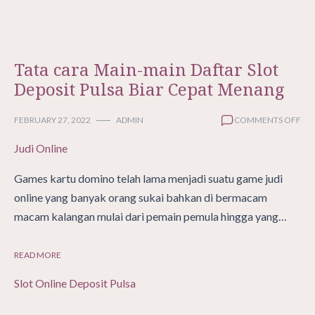
Tata cara Main-main Daftar Slot
Deposit Pulsa Biar Cepat Menang
ON
FEBRUARY 27, 2022
ADMIN
COMMENTS OFF
TAT
Judi Online
CA
MAI
MA
Games kartu domino telah lama menjadi suatu game judi
DA
online yang banyak orang sukai bahkan di bermacam
SLO
macam kalangan mulai dari pemain pemula hingga yang…
DEP
PU
BIA
READ MORE
CEP
ME
Slot Online Deposit Pulsa