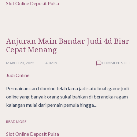
Slot Online Deposit Pulsa
ME
Anjuran Main Bandar Judi 4d Biar
Cepat Menang
ON
MARCH 23, 2022
ADMIN
COMMENTS OFF
AN
Judi Online
MA
BA
JUD
Permainan card domino telah lama jadi satu buah game judi
4D
online yang banyak orang sukai bahkan di beraneka ragam
BIA
kalangan mulai dari pemain pemula hingga…
CEP
ME
READ MORE
Slot Online Deposit Pulsa