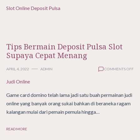
Slot Online Deposit Pulsa
Tips Bermain Deposit Pulsa Slot
Supaya Cepat Menang
ON
APRIL 4, 2022
ADMIN
COMMENTS OFF
TIP
Judi Online
BE
DEP
PU
Game card domino telah lama jadi satu buah permainan judi
SLO
online yang banyak orang sukai bahkan di beraneka ragam
SUP
kalangan mulai dari pemain pemula hingga…
CEP
ME
READ MORE