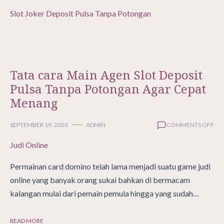
Slot Joker Deposit Pulsa Tanpa Potongan
Tata cara Main Agen Slot Deposit
Pulsa Tanpa Potongan Agar Cepat
Menang
ON
SEPTEMBER 19, 2020
ADMIN
COMMENTS OFF
TAT
Judi Online
CA
MA
AG
Permainan card domino telah lama menjadi suatu game judi
SLO
online yang banyak orang sukai bahkan di bermacam
DEP
kalangan mulai dari pemain pemula hingga yang sudah…
PU
TA
PO
READ MORE