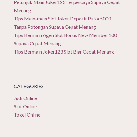
Petunjuk Main Joker123 Terpercaya Supaya Cepat
Menang
Tips Main-main Slot Joker Deposit Pulsa 5000
Tanpa Potongan Supaya Cepat Menang
Tips Bermain Agen Slot Bonus New Member 100
Supaya Cepat Menang
Tips Bermain Joker123 Slot Biar Cepat Menang
CATEGORIES
Judi Online
Slot Online
Togel Online