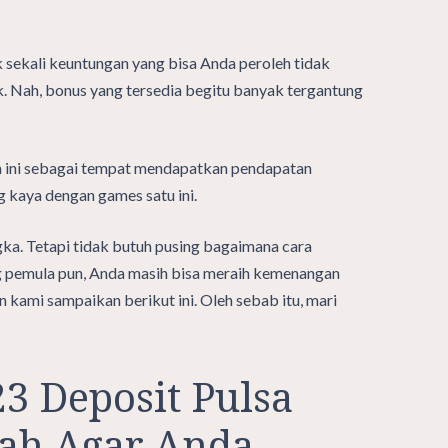
CEPAT
MENANG
 sekali keuntungan yang bisa Anda peroleh tidak
. Nah, bonus yang tersedia begitu banyak tergantung
 ini sebagai tempat mendapatkan pendapatan
 kaya dengan games satu ini.
gka. Tetapi tidak butuh pusing bagaimana cara
 pemula pun, Anda masih bisa meraih kemenangan
kami sampaikan berikut ini. Oleh sebab itu, mari
3 Deposit Pulsa
ah Agar Anda