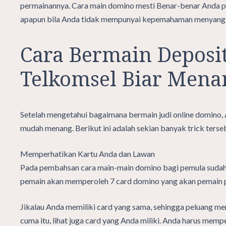
permainannya. Cara main domino mesti Benar-benar Anda pa
apapun bila Anda tidak mempunyai kepemahaman menyangku
Cara Bermain Deposit
Telkomsel Biar Mena
Setelah mengetahui bagaimana bermain judi online domino,
mudah menang. Berikut ini adalah sekian banyak trick terse
Memperhatikan Kartu Anda dan Lawan
Pada pembahsan cara main-main domino bagi pemula sudah 
pemain akan memperoleh 7 card domino yang akan pemain p
Jikalau Anda memiliki card yang sama, sehingga peluang m
cuma itu, lihat juga card yang Anda miliki. Anda harus me