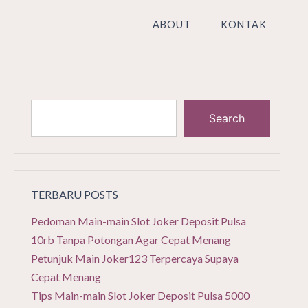
ABOUT
KONTAK
Search
TERBARU POSTS
Pedoman Main-main Slot Joker Deposit Pulsa
10rb Tanpa Potongan Agar Cepat Menang
Petunjuk Main Joker123 Terpercaya Supaya
Cepat Menang
Tips Main-main Slot Joker Deposit Pulsa 5000