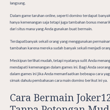
langsung.
Dalam game taruhan online, seperti domino terdapat banyak
hanya kemenangan saja tetapi juga tambahan bonus menarik
dari situs mana yang Anda gunakan buat bermain.
Terdapatbanyak sekali orang yang menggunakan permainan
tambahan karena mereka sudah banyak sekali menjadi orang
Meskipun terlihat mudah, tetapi nyatanya sulit Anda menan
mendapati kemenangan dalam games ini. Bagi Anda seorang
dalam games ini jika Anda memanfaatkan bebeapa cara yagn 
simak dahulu pembahasan cara main domino berikut ini ya.
Cara Bermain Joker12
Tanpa Potongan Mud