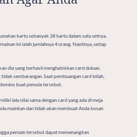
nakan kartu sebanyak 28 kartu dalam satu setnya.
inan ini ialah jumlahnya 4 orang. Nantinya, setiap
an dia yang berhasil menghabiskan card duluan.
 tidak sembarangan. Saat pembuangan card inilah,
domino buat pemula tersebut.
liki lalu nilai sama dengan card yang ada di meja
Anda mainkan dan tidak akan membuat Anda bosan
ehingga pemain tersebut dapat memenangkan