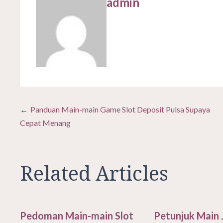
admin
Post
Panduan Main-main Game Slot Deposit Pulsa Supaya
Cepat Menang
navigation
Related Articles
Pedoman Main-main Slot
Petunjuk Main