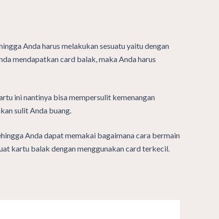
ingga Anda harus melakukan sesuatu yaitu dengan
Anda mendapatkan card balak, maka Anda harus
kartu ini nantinya bisa mempersulit kemenangan
akan sulit Anda buang.
Sehingga Anda dapat memakai bagaimana cara bermain
at kartu balak dengan menggunakan card terkecil.