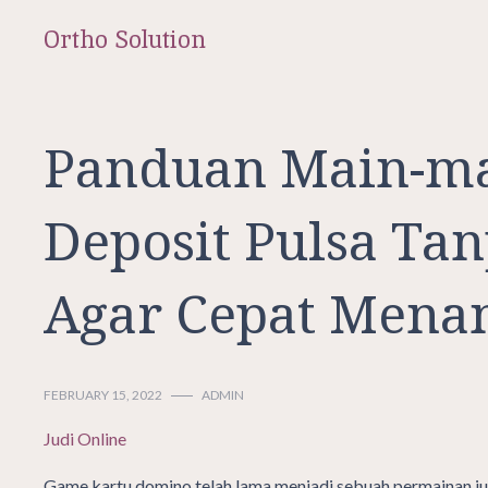
Skip
Ortho Solution
to
content
Panduan Main-mai
Deposit Pulsa Ta
Agar Cepat Mena
FEBRUARY 15, 2022
ADMIN
Judi Online
Game kartu domino telah lama menjadi sebuah permainan jud