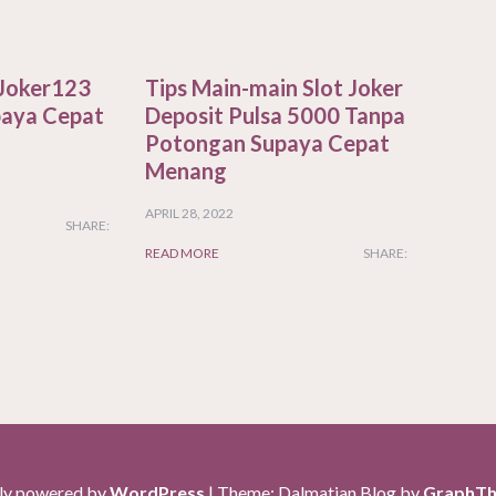
 Joker123
Tips Main-main Slot Joker
paya Cepat
Deposit Pulsa 5000 Tanpa
Potongan Supaya Cepat
Menang
APRIL 28, 2022
SHARE:
READ MORE
SHARE:
ly powered by
WordPress
|
Theme: Dalmatian Blog by
GraphT