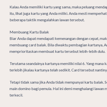
Kalau Anda memiliki kartu yang sama, maka peluang menda
itu, lihat juga kartu yang Anda miliki. Anda mesti memper
beberapa taktik mengalahkan lawan tersebut.
Membuang Kartu Balak
Biar Anda dapat mendapati kemenangan dengan cepat, mak
membuang card balak. Bila diwaktu pembagian kartunya, A
memprioritaskan membuat kartu tersebut lebih-lebih dulu.
Terutama seandainya kartunya memiliki nilai 6. Yang mana 
terlebih jikalau kartunya telah sedikit. Card tersebut nantin
Tetapi tidak sama jika Anda tidak mempunyai kartu balak
main domino bagi pemula. Hal ini demi menghalangi lawan
terkecil.