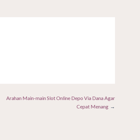
Arahan Main-main Slot Online Depo Via Dana Agar
Cepat Menang