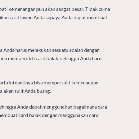
pati kemenangan pun akan sangat besar. Tidak cuma
hatikan card lawan Anda supaya Anda dapat membuat
a Anda harus melakukan sesuatu adalah dengan
nda memperoleh card balak, sehingga Anda harus
kartu ini nantinya bisa mempersulit kemenangan
ya akan sulit Anda buang.
. Sehingga Anda dapat menggunakan bagaimana cara
 membuat card balak dengan menggunakan card