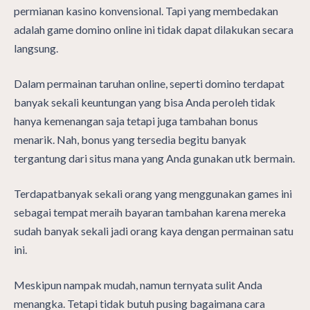
ME
permianan kasino konvensional. Tapi yang membedakan
adalah game domino online ini tidak dapat dilakukan secara
langsung.
Dalam permainan taruhan online, seperti domino terdapat
banyak sekali keuntungan yang bisa Anda peroleh tidak
hanya kemenangan saja tetapi juga tambahan bonus
menarik. Nah, bonus yang tersedia begitu banyak
tergantung dari situs mana yang Anda gunakan utk bermain.
Terdapatbanyak sekali orang yang menggunakan games ini
sebagai tempat meraih bayaran tambahan karena mereka
sudah banyak sekali jadi orang kaya dengan permainan satu
ini.
Meskipun nampak mudah, namun ternyata sulit Anda
menangka. Tetapi tidak butuh pusing bagaimana cara