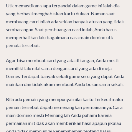
Utk memastikan siapa terpandai dalam game ini ialah dia
yang berhasil menghabiskan kartu duluan. Namun saat
membuang card inilah ada sekian banyak aturan yang tidak
sembarangan. Saat pembuangan card inilah, Anda harus
memperhatikan lalu bagaimana cara main domino utk
pemula tersebut.
Agar bisa membuat card yang ada di tangan, Anda mesti
memiliki lalu nilai sama dengan card yang ada di meja
Games Terdapat banyak sekali game seru yang dapat Anda
mainkan dan tidak akan membuat Anda bosan sama sekali.
Bila ada pemain yang mempunyai nilai kartu Terkecil maka
pemain tersebut dapat memenangkan permainannya. Cara
main domino mesti Memang lah Anda pahami karena
permainan ini tidak akan memberikan hasil apapun jikalau
Anda tidak mempunyai kepemahaman tentang hal ini.