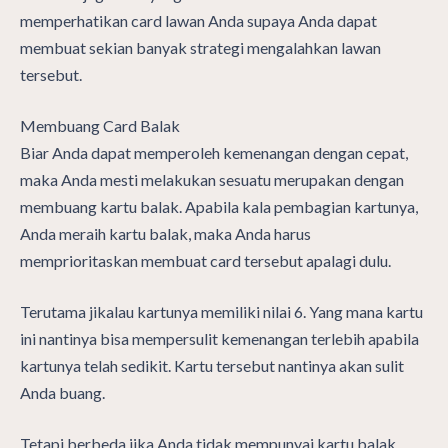
memperhatikan card lawan Anda supaya Anda dapat
membuat sekian banyak strategi mengalahkan lawan
tersebut.
Membuang Card Balak
Biar Anda dapat memperoleh kemenangan dengan cepat,
maka Anda mesti melakukan sesuatu merupakan dengan
membuang kartu balak. Apabila kala pembagian kartunya,
Anda meraih kartu balak, maka Anda harus
memprioritaskan membuat card tersebut apalagi dulu.
Terutama jikalau kartunya memiliki nilai 6. Yang mana kartu
ini nantinya bisa mempersulit kemenangan terlebih apabila
kartunya telah sedikit. Kartu tersebut nantinya akan sulit
Anda buang.
Tetapi berbeda jika Anda tidak mempunyai kartu balak.