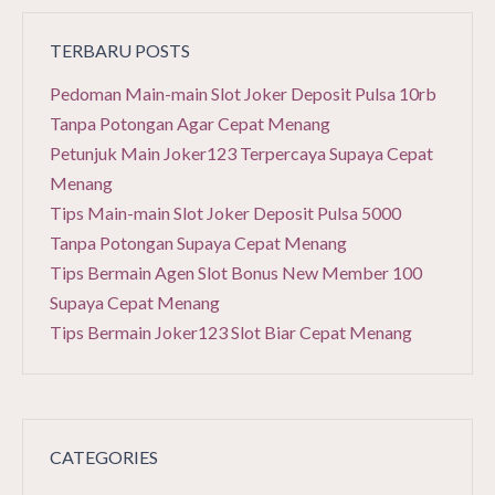
TERBARU POSTS
Pedoman Main-main Slot Joker Deposit Pulsa 10rb
Tanpa Potongan Agar Cepat Menang
Petunjuk Main Joker123 Terpercaya Supaya Cepat
Menang
Tips Main-main Slot Joker Deposit Pulsa 5000
Tanpa Potongan Supaya Cepat Menang
Tips Bermain Agen Slot Bonus New Member 100
Supaya Cepat Menang
Tips Bermain Joker123 Slot Biar Cepat Menang
CATEGORIES