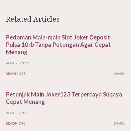
Related Articles
Pedoman Main-main Slot Joker Deposit
Pulsa 10rb Tanpa Potongan Agar Cepat
Menang
APRIL 28, 2022
READ MORE
SHARE:
Petunjuk Main Joker123 Terpercaya Supaya
Cepat Menang
APRIL 28, 2022
READ MORE
SHARE: