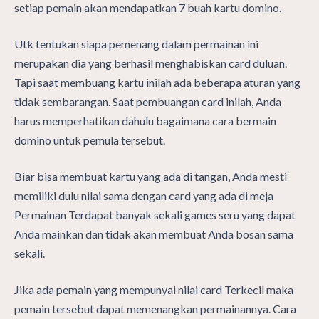
setiap pemain akan mendapatkan 7 buah kartu domino.
Utk tentukan siapa pemenang dalam permainan ini
merupakan dia yang berhasil menghabiskan card duluan.
Tapi saat membuang kartu inilah ada beberapa aturan yang
tidak sembarangan. Saat pembuangan card inilah, Anda
harus memperhatikan dahulu bagaimana cara bermain
domino untuk pemula tersebut.
Biar bisa membuat kartu yang ada di tangan, Anda mesti
memiliki dulu nilai sama dengan card yang ada di meja
Permainan Terdapat banyak sekali games seru yang dapat
Anda mainkan dan tidak akan membuat Anda bosan sama
sekali.
Jika ada pemain yang mempunyai nilai card Terkecil maka
pemain tersebut dapat memenangkan permainannya. Cara