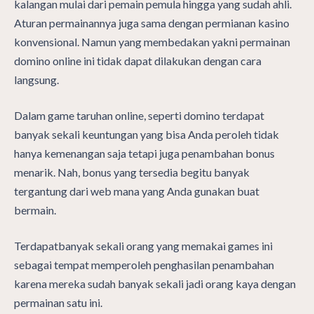
kalangan mulai dari pemain pemula hingga yang sudah ahli.
TA
PO
Aturan permainannya juga sama dengan permianan kasino
BIA
konvensional. Namun yang membedakan yakni permainan
CEP
domino online ini tidak dapat dilakukan dengan cara
ME
langsung.
Dalam game taruhan online, seperti domino terdapat
banyak sekali keuntungan yang bisa Anda peroleh tidak
hanya kemenangan saja tetapi juga penambahan bonus
menarik. Nah, bonus yang tersedia begitu banyak
tergantung dari web mana yang Anda gunakan buat
bermain.
Terdapatbanyak sekali orang yang memakai games ini
sebagai tempat memperoleh penghasilan penambahan
karena mereka sudah banyak sekali jadi orang kaya dengan
permainan satu ini.