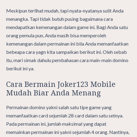
Meskipun terlihat mudah, tapi nyata-nyatanya sulit Anda
menangka. Tapi tidak butuh pusing bagaimana cara
mendapatkan kemenangan dalam game ini. Bagi Anda satu
orang pemula pun, Anda masih bisa memperoleh
kemenangan dalam permainan ini bila Anda memanfaatkan
bebeapa cara yagn kita sampaikan berikut ini. Oleh sebab
itu, mari simak dahulu pembahasan cara main-main domino
berikut ini ya.
Cara Bermain Joker123 Mobile
Mudah Biar Anda Menang
Permainan domino yakni salah satu tipe game yang
memanfaatkan card sejumlah 28 card dalam satu setnya.
Pada permainan ini, jumlah maksimal yang dapat
memainkan permainan ini yakni sejumlah 4 orang. Nantinya,