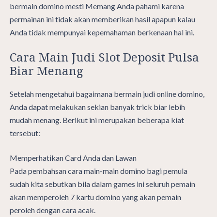
bermain domino mesti Memang Anda pahami karena
permainan ini tidak akan memberikan hasil apapun kalau
Anda tidak mempunyai kepemahaman berkenaan hal ini.
Cara Main Judi Slot Deposit Pulsa
Biar Menang
Setelah mengetahui bagaimana bermain judi online domino,
Anda dapat melakukan sekian banyak trick biar lebih
mudah menang. Berikut ini merupakan beberapa kiat
tersebut:
Memperhatikan Card Anda dan Lawan
Pada pembahsan cara main-main domino bagi pemula
sudah kita sebutkan bila dalam games ini seluruh pemain
akan memperoleh 7 kartu domino yang akan pemain
peroleh dengan cara acak.