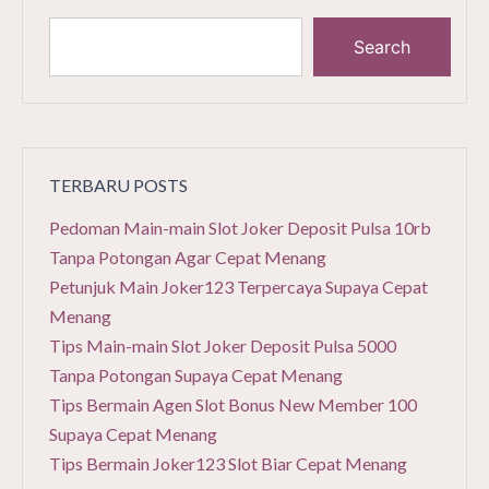
Search
TERBARU POSTS
Pedoman Main-main Slot Joker Deposit Pulsa 10rb
Tanpa Potongan Agar Cepat Menang
Petunjuk Main Joker123 Terpercaya Supaya Cepat
Menang
Tips Main-main Slot Joker Deposit Pulsa 5000
Tanpa Potongan Supaya Cepat Menang
Tips Bermain Agen Slot Bonus New Member 100
Supaya Cepat Menang
Tips Bermain Joker123 Slot Biar Cepat Menang