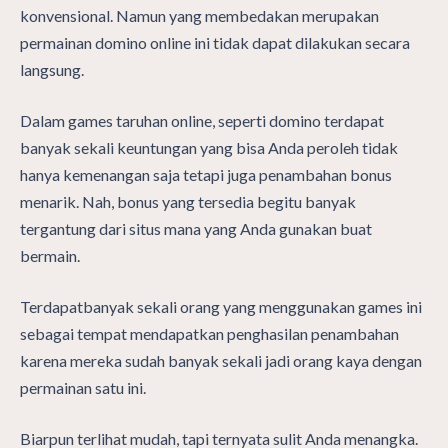
CEP
konvensional. Namun yang membedakan merupakan
ME
permainan domino online ini tidak dapat dilakukan secara
langsung.
Dalam games taruhan online, seperti domino terdapat
banyak sekali keuntungan yang bisa Anda peroleh tidak
hanya kemenangan saja tetapi juga penambahan bonus
menarik. Nah, bonus yang tersedia begitu banyak
tergantung dari situs mana yang Anda gunakan buat
bermain.
Terdapatbanyak sekali orang yang menggunakan games ini
sebagai tempat mendapatkan penghasilan penambahan
karena mereka sudah banyak sekali jadi orang kaya dengan
permainan satu ini.
Biarpun terlihat mudah, tapi ternyata sulit Anda menangka.