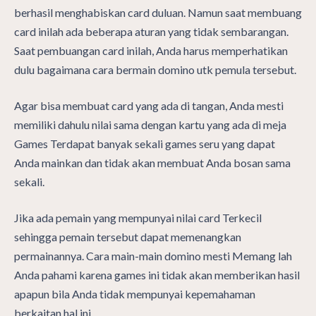
berhasil menghabiskan card duluan. Namun saat membuang
card inilah ada beberapa aturan yang tidak sembarangan.
Saat pembuangan card inilah, Anda harus memperhatikan
dulu bagaimana cara bermain domino utk pemula tersebut.
Agar bisa membuat card yang ada di tangan, Anda mesti
memiliki dahulu nilai sama dengan kartu yang ada di meja
Games Terdapat banyak sekali games seru yang dapat
Anda mainkan dan tidak akan membuat Anda bosan sama
sekali.
Jika ada pemain yang mempunyai nilai card Terkecil
sehingga pemain tersebut dapat memenangkan
permainannya. Cara main-main domino mesti Memang lah
Anda pahami karena games ini tidak akan memberikan hasil
apapun bila Anda tidak mempunyai kepemahaman
berkaitan hal ini.