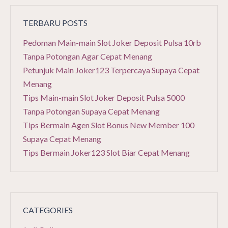
TERBARU POSTS
Pedoman Main-main Slot Joker Deposit Pulsa 10rb
Tanpa Potongan Agar Cepat Menang
Petunjuk Main Joker123 Terpercaya Supaya Cepat
Menang
Tips Main-main Slot Joker Deposit Pulsa 5000
Tanpa Potongan Supaya Cepat Menang
Tips Bermain Agen Slot Bonus New Member 100
Supaya Cepat Menang
Tips Bermain Joker123 Slot Biar Cepat Menang
CATEGORIES