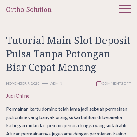
Skip
Ortho Solution
to
content
Tutorial Main Slot Deposit
Pulsa Tanpa Potongan
Biar Cepat Menang
ON
NOVEMBER 9, 2020
ADMIN
COMMENTS OFF
TUT
Judi Online
MA
SLO
DEP
Permainan kartu domino telah lama jadi sebuah permainan
PU
judi online yang banyak orang sukai bahkan di beraneka
TA
kalangan mulai dari pemain pemula hingga yang sudah ahli.
PO
BIA
Aturan permainannya juga sama dengan permianan kasino