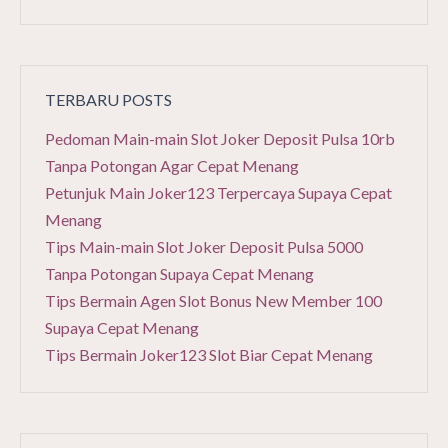
TERBARU POSTS
Pedoman Main-main Slot Joker Deposit Pulsa 10rb
Tanpa Potongan Agar Cepat Menang
Petunjuk Main Joker123 Terpercaya Supaya Cepat
Menang
Tips Main-main Slot Joker Deposit Pulsa 5000
Tanpa Potongan Supaya Cepat Menang
Tips Bermain Agen Slot Bonus New Member 100
Supaya Cepat Menang
Tips Bermain Joker123 Slot Biar Cepat Menang