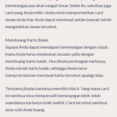
kemenangan pun akan sangat besar. Selain itu, saksikan juga
card yang Anda miliki. Anda mesti memperhatikan card
lawan Anda biar Anda dapat membuat sekian banyak taktik
mengalahkan lawan tersebut.
Membuang Kartu Balak
Supaya Anda dapat mendapati kemenangan dengan cepat,
maka Anda harus melakukan sesuatu yaitu dengan
membuang kartu balak. Jika dikala pembagian kartunya,
Anda meraih kartu balak, sehingga Anda harus
memprioritaskan membuat kartu tersebut apalagi dulu.
Terutama jikalau kartunya memiliki nilai 6. Yang mana card
ini nantinya bisa mempersulit kemenangan lebih-lebih
seandainya kartunya telah sedikit. Card tersebut nantinya
akan sulit Anda buang.