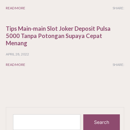
READ MORE
SHARE:
Tips Main-main Slot Joker Deposit Pulsa
5000 Tanpa Potongan Supaya Cepat
Menang
APRIL 28, 2022
READ MORE
SHARE:
Search