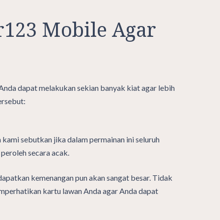
r123 Mobile Agar
Anda dapat melakukan sekian banyak kiat agar lebih
ersebut:
ami sebutkan jika dalam permainan ini seluruh
peroleh secara acak.
dapatkan kemenangan pun akan sangat besar. Tidak
memperhatikan kartu lawan Anda agar Anda dapat