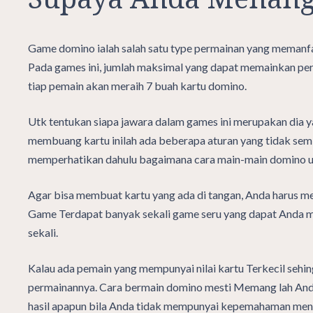
Game domino ialah salah satu type permainan yang memanfa
Pada games ini, jumlah maksimal yang dapat memainkan perm
tiap pemain akan meraih 7 buah kartu domino.
Utk tentukan siapa jawara dalam games ini merupakan dia 
membuang kartu inilah ada beberapa aturan yang tidak sem
memperhatikan dahulu bagaimana cara main-main domino u
Agar bisa membuat kartu yang ada di tangan, Anda harus mem
Game Terdapat banyak sekali game seru yang dapat Anda 
sekali.
Kalau ada pemain yang mempunyai nilai kartu Terkecil se
permainannya. Cara bermain domino mesti Memang lah And
hasil apapun bila Anda tidak mempunyai kepemahaman menya