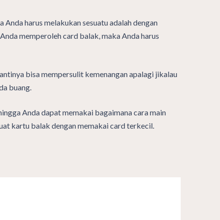
a Anda harus melakukan sesuatu adalah dengan
 Anda memperoleh card balak, maka Anda harus
 nantinya bisa mempersulit kemenangan apalagi jikalau
nda buang.
Sehingga Anda dapat memakai bagaimana cara main
at kartu balak dengan memakai card terkecil.