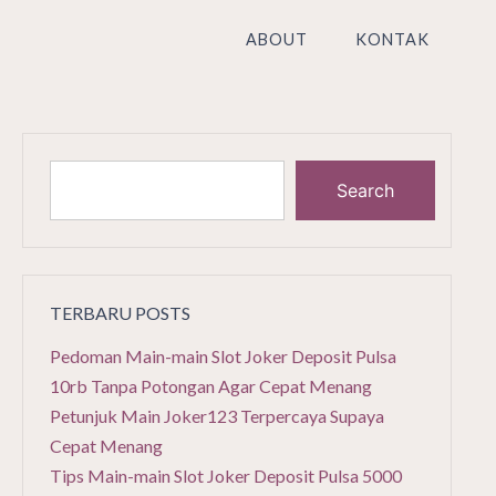
ABOUT
KONTAK
Search
TERBARU POSTS
Pedoman Main-main Slot Joker Deposit Pulsa
10rb Tanpa Potongan Agar Cepat Menang
Petunjuk Main Joker123 Terpercaya Supaya
Cepat Menang
Tips Main-main Slot Joker Deposit Pulsa 5000