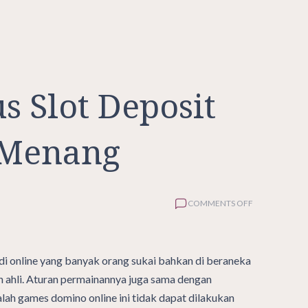
s Slot Deposit
 Menang
ON
COMMENTS OFF
TUTORIAL
MAIN
SITUS
SLOT
i online yang banyak orang sukai bahkan di beraneka
DEPOSIT
h ahli. Aturan permainannya juga sama dengan
PULSA
ah games domino online ini tidak dapat dilakukan
AGAR