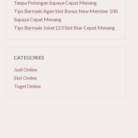
Tanpa Potongan Supaya Cepat Menang
Tips Bermain Agen Slot Bonus New Member 100
Supaya Cepat Menang
Tips Bermain Joker123 Slot Biar Cepat Menang
CATEGORIES
Judi Online
Slot Online
Togel Online