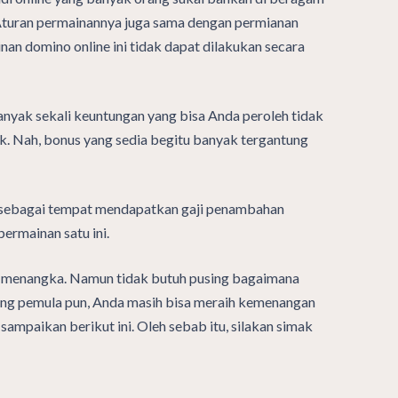
BOLA
 Aturan permainannya juga sama dengan permianan
TERPERCAYA
an domino online ini tidak dapat dilakukan secara
DEPOSIT
50RB
AGAR
CEPAT
anyak sekali keuntungan yang bisa Anda peroleh tidak
MENANG
. Nah, bonus yang sedia begitu banyak tergantung
 sebagai tempat mendapatkan gaji penambahan
ermainan satu ini.
 menangka. Namun tidak butuh pusing bagaimana
ang pemula pun, Anda masih bisa meraih kemenangan
ampaikan berikut ini. Oleh sebab itu, silakan simak