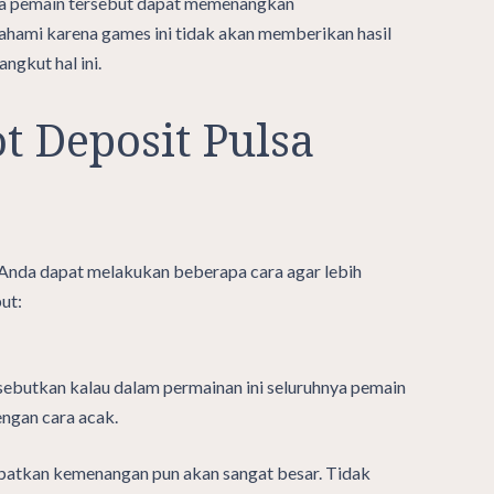
aka pemain tersebut dapat memenangkan
hami karena games ini tidak akan memberikan hasil
gkut hal ini.
t Deposit Pulsa
 Anda dapat melakukan beberapa cara agar lebih
ut:
ebutkan kalau dalam permainan ini seluruhnya pemain
ngan cara acak.
patkan kemenangan pun akan sangat besar. Tidak