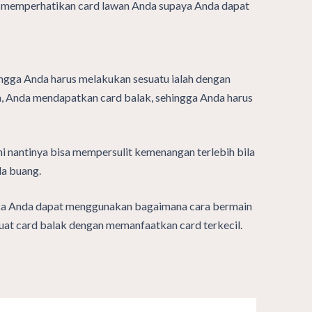
sti memperhatikan card lawan Anda supaya Anda dapat
ngga Anda harus melakukan sesuatu ialah dengan
, Anda mendapatkan card balak, sehingga Anda harus
ini nantinya bisa mempersulit kemenangan terlebih bila
da buang.
aka Anda dapat menggunakan bagaimana cara bermain
at card balak dengan memanfaatkan card terkecil.