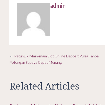
admin
Post
Petunjuk Main-main Slot Online Deposit Pulsa Tanpa
Potongan Supaya Cepat Menang
navigation
Related Articles