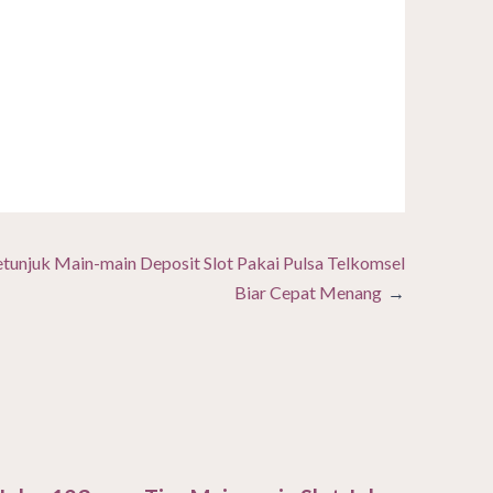
tunjuk Main-main Deposit Slot Pakai Pulsa Telkomsel
Biar Cepat Menang