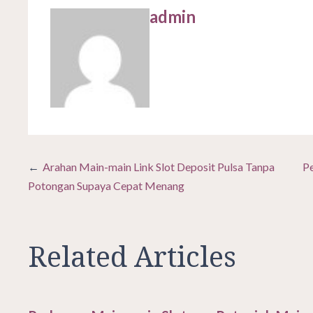
admin
Post
Arahan Main-main Link Slot Deposit Pulsa Tanpa
Pe
Potongan Supaya Cepat Menang
navigation
Related Articles