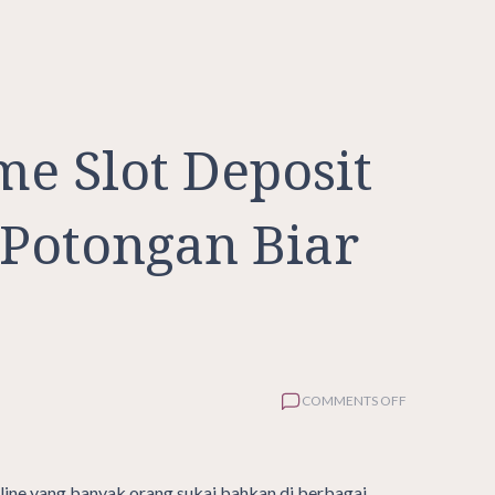
me Slot Deposit
 Potongan Biar
ON
COMMENTS OFF
TUTORIAL
MAIN
GAME
SLOT
line yang banyak orang sukai bahkan di berbagai