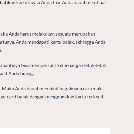
erhatikan kartu lawan Anda biar Anda dapat membuat
aka Anda harus melakukan sesuatu merupakan
rtunya, Anda mendapati kartu balak, sehingga Anda
.
ini nantinya bisa mempersulit kemenangan lebih-lebih
sulit Anda buang.
lak. Maka Anda dapat memakai bagaimana cara main
at card balak dengan menggunakan kartu terkecil.