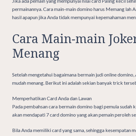
Jika ada pemain yang mempunyai nilai card Paling kecil s
permainannya. Cara main-main domino harus Memang lah A
hasil apapun jika Anda tidak mempunyai kepemahaman menya
Cara Main-main Joke
Menang
Setelah mengetahui bagaimana bermain judi online domino, 
mudah menang. Berikut ini adalah sekian banyak trick terse
Memperhatikan Card Anda dan Lawan
Pada pembahsan cara bermain domino bagi pemula sudah ki
akan mendapati 7 card domino yang akan pemain peroleh se
Bila Anda memiliki card yang sama, sehingga kesempatan m