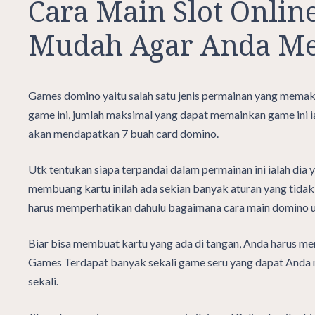
Cara Main Slot Online
Mudah Agar Anda M
Games domino yaitu salah satu jenis permainan yang memaka
game ini, jumlah maksimal yang dapat memainkan game ini i
akan mendapatkan 7 buah card domino.
Utk tentukan siapa terpandai dalam permainan ini ialah dia 
membuang kartu inilah ada sekian banyak aturan yang tida
harus memperhatikan dahulu bagaimana cara main domino u
Biar bisa membuat kartu yang ada di tangan, Anda harus mem
Games Terdapat banyak sekali game seru yang dapat Anda
sekali.