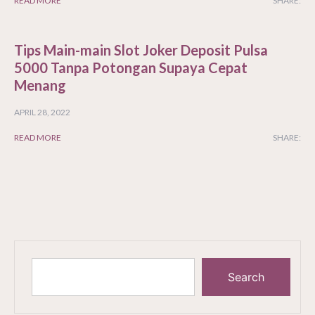
READ MORE
SHARE:
Tips Main-main Slot Joker Deposit Pulsa
5000 Tanpa Potongan Supaya Cepat
Menang
APRIL 28, 2022
READ MORE
SHARE:
Search