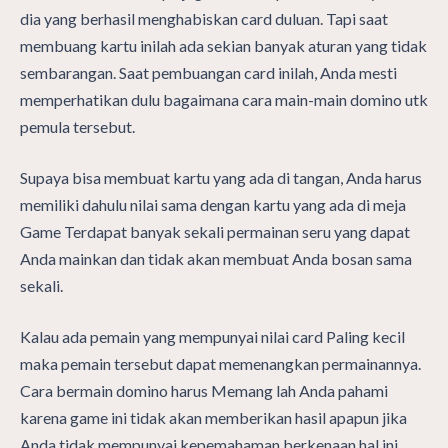
dia yang berhasil menghabiskan card duluan. Tapi saat
membuang kartu inilah ada sekian banyak aturan yang tidak
sembarangan. Saat pembuangan card inilah, Anda mesti
memperhatikan dulu bagaimana cara main-main domino utk
pemula tersebut.
Supaya bisa membuat kartu yang ada di tangan, Anda harus
memiliki dahulu nilai sama dengan kartu yang ada di meja
Game Terdapat banyak sekali permainan seru yang dapat
Anda mainkan dan tidak akan membuat Anda bosan sama
sekali.
Kalau ada pemain yang mempunyai nilai card Paling kecil
maka pemain tersebut dapat memenangkan permainannya.
Cara bermain domino harus Memang lah Anda pahami
karena game ini tidak akan memberikan hasil apapun jika
Anda tidak mempunyai kepemahaman berkenaan hal ini.