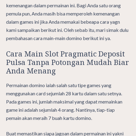
kemenangan dalam permainan ini. Bagi Anda satu orang
pemula pun, Anda masih bisa memperoleh kemenangan
dalam games ini jika Anda memakai bebeapa cara yagn
kami sampaikan berikut ini. Oleh sebab itu, mari simak dulu
pembahasan cara main-main domino berikut ini ya.
Cara Main Slot Pragmatic Deposit
Pulsa Tanpa Potongan Mudah Biar
Anda Menang
Permainan domino ialah salah satu tipe games yang
menggunakan card sejumlah 28 kartu dalam satu setnya.
Pada games ini, jumlah maksimal yang dapat memainkan
game ini adalah sejumlah 4 orang. Nantinya, tiap-tiap
pemain akan meraih 7 buah kartu domino.
Buat memastikan siapa jagoan dalam permainan ini yakni