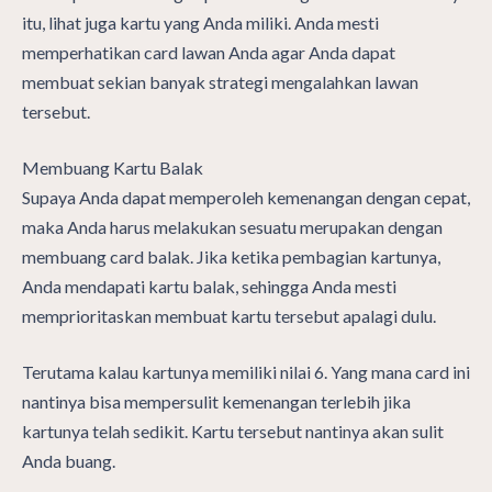
itu, lihat juga kartu yang Anda miliki. Anda mesti
memperhatikan card lawan Anda agar Anda dapat
membuat sekian banyak strategi mengalahkan lawan
tersebut.
Membuang Kartu Balak
Supaya Anda dapat memperoleh kemenangan dengan cepat,
maka Anda harus melakukan sesuatu merupakan dengan
membuang card balak. Jika ketika pembagian kartunya,
Anda mendapati kartu balak, sehingga Anda mesti
memprioritaskan membuat kartu tersebut apalagi dulu.
Terutama kalau kartunya memiliki nilai 6. Yang mana card ini
nantinya bisa mempersulit kemenangan terlebih jika
kartunya telah sedikit. Kartu tersebut nantinya akan sulit
Anda buang.