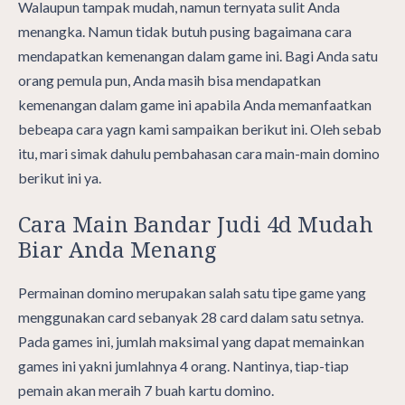
Walaupun tampak mudah, namun ternyata sulit Anda
menangka. Namun tidak butuh pusing bagaimana cara
mendapatkan kemenangan dalam game ini. Bagi Anda satu
orang pemula pun, Anda masih bisa mendapatkan
kemenangan dalam game ini apabila Anda memanfaatkan
bebeapa cara yagn kami sampaikan berikut ini. Oleh sebab
itu, mari simak dahulu pembahasan cara main-main domino
berikut ini ya.
Cara Main Bandar Judi 4d Mudah
Biar Anda Menang
Permainan domino merupakan salah satu tipe game yang
menggunakan card sebanyak 28 card dalam satu setnya.
Pada games ini, jumlah maksimal yang dapat memainkan
games ini yakni jumlahnya 4 orang. Nantinya, tiap-tiap
pemain akan meraih 7 buah kartu domino.