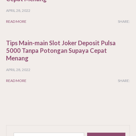
APRIL 28, 2022
READ MORE
SHARE:
Tips Main-main Slot Joker Deposit Pulsa
5000 Tanpa Potongan Supaya Cepat
Menang
APRIL 28, 2022
READ MORE
SHARE: