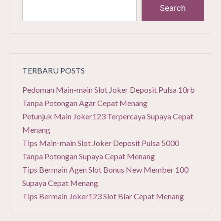
Search
TERBARU POSTS
Pedoman Main-main Slot Joker Deposit Pulsa 10rb
Tanpa Potongan Agar Cepat Menang
Petunjuk Main Joker123 Terpercaya Supaya Cepat
Menang
Tips Main-main Slot Joker Deposit Pulsa 5000
Tanpa Potongan Supaya Cepat Menang
Tips Bermain Agen Slot Bonus New Member 100
Supaya Cepat Menang
Tips Bermain Joker123 Slot Biar Cepat Menang