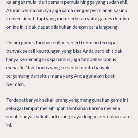
kalangan mulai dari pemain pemula hingga yang sudah ahli.
PO
AG
Aturan permainannya juga sama dengan permianan kasino
CEP
konvensional. Tapi yang membedakan yaitu games domino
ME
online ini tidak dapat dilakukan dengan cara langsung.
Dalam games taruhan online, seperti domino terdapat
banyak sekali keuntungan yang bisa Anda peroleh tidak
hanya kemenangan saja namun juga tambahan bonus
menarik. Nah, bonus yang tersedia begitu banyak
tergantung dari situs mana yang Anda gunakan buat
bermain.
Terdapatbanyak sekali orang yang menggunakan game ini
sebagai tempat meraih upah tambahan karena mereka
sudah banyak sekali jadi orang kaya dengan permainan satu
ini.