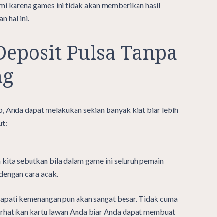
 karena games ini tidak akan memberikan hasil
 hal ini.
Deposit Pulsa Tanpa
ng
, Anda dapat melakukan sekian banyak kiat biar lebih
ut:
ita sebutkan bila dalam game ini seluruh pemain
dengan cara acak.
dapati kemenangan pun akan sangat besar. Tidak cuma
perhatikan kartu lawan Anda biar Anda dapat membuat