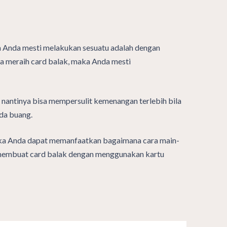
 Anda mesti melakukan sesuatu adalah dengan
a meraih card balak, maka Anda mesti
i nantinya bisa mempersulit kemenangan terlebih bila
nda buang.
aka Anda dapat memanfaatkan bagaimana cara main-
 membuat card balak dengan menggunakan kartu