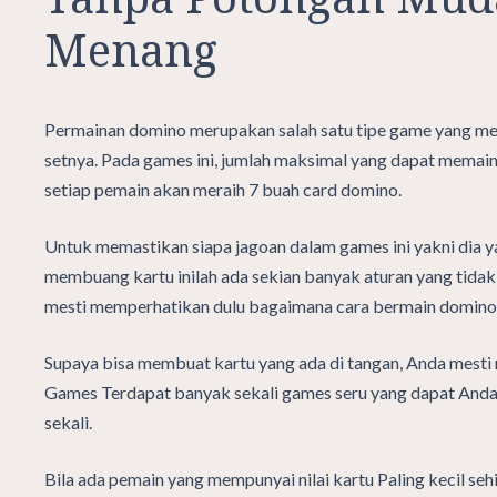
Menang
Permainan domino merupakan salah satu tipe game yang me
setnya. Pada games ini, jumlah maksimal yang dapat memain
setiap pemain akan meraih 7 buah card domino.
Untuk memastikan siapa jagoan dalam games ini yakni dia y
membuang kartu inilah ada sekian banyak aturan yang tida
mesti memperhatikan dulu bagaimana cara bermain domino 
Supaya bisa membuat kartu yang ada di tangan, Anda mesti m
Games Terdapat banyak sekali games seru yang dapat And
sekali.
Bila ada pemain yang mempunyai nilai kartu Paling kecil 