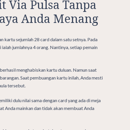
it Via Pulsa Tanpa
aya Anda Menang
 kartu sejumlah 28 card dalam satu setnya. Pada
ialah jumlahnya 4 orang. Nantinya, setiap pemain
g berhasil menghabiskan kartu duluan. Namun saat
barangan. Saat pembuangan kartu inilah, Anda mesti
la tersebut.
iliki dulu nilai sama dengan card yang ada di meja
pat Anda mainkan dan tidak akan membuat Anda