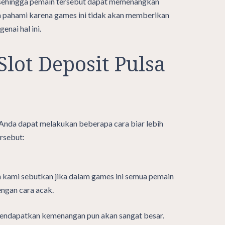
l sehingga pemain tersebut dapat memenangkan
pahami karena games ini tidak akan memberikan
nai hal ini.
lot Deposit Pulsa
 Anda dapat melakukan beberapa cara biar lebih
rsebut:
kami sebutkan jika dalam games ini semua pemain
ngan cara acak.
mendapatkan kemenangan pun akan sangat besar.