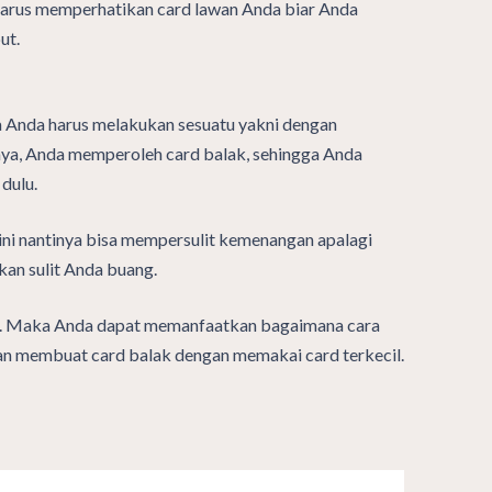
a harus memperhatikan card lawan Anda biar Anda
ut.
 Anda harus melakukan sesuatu yakni dengan
ya, Anda memperoleh card balak, sehingga Anda
dulu.
 ini nantinya bisa mempersulit kemenangan apalagi
akan sulit Anda buang.
k. Maka Anda dapat memanfaatkan bagaimana cara
an membuat card balak dengan memakai card terkecil.