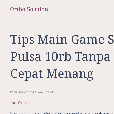
Skip
Ortho Solution
to
content
Tips Main Game S
Pulsa 10rb Tanpa
Cepat Menang
FEBRUARY 7, 2022
ADMIN
Judi Online
Permainan card domino telah lama menjadi satu buah games 