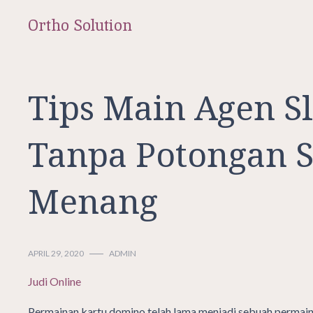
Skip
Ortho Solution
to
content
Tips Main Agen Sl
Tanpa Potongan 
Menang
APRIL 29, 2020
ADMIN
Judi Online
Permainan kartu domino telah lama menjadi sebuah permaina