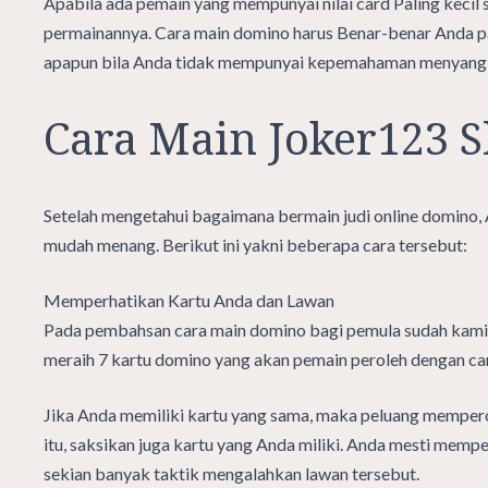
Apabila ada pemain yang mempunyai nilai card Paling keci
permainannya. Cara main domino harus Benar-benar Anda pa
apapun bila Anda tidak mempunyai kepemahaman menyangku
Cara Main Joker123 
Setelah mengetahui bagaimana bermain judi online domino,
mudah menang. Berikut ini yakni beberapa cara tersebut:
Memperhatikan Kartu Anda dan Lawan
Pada pembahsan cara main domino bagi pemula sudah kami s
meraih 7 kartu domino yang akan pemain peroleh dengan ca
Jika Anda memiliki kartu yang sama, maka peluang memper
itu, saksikan juga kartu yang Anda miliki. Anda mesti mem
sekian banyak taktik mengalahkan lawan tersebut.