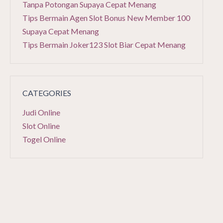
Tanpa Potongan Supaya Cepat Menang
Tips Bermain Agen Slot Bonus New Member 100
Supaya Cepat Menang
Tips Bermain Joker123 Slot Biar Cepat Menang
CATEGORIES
Judi Online
Slot Online
Togel Online