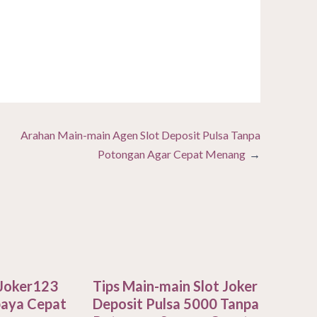
Arahan Main-main Agen Slot Deposit Pulsa Tanpa
Potongan Agar Cepat Menang
 Joker123
Tips Main-main Slot Joker
paya Cepat
Deposit Pulsa 5000 Tanpa