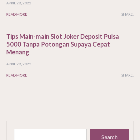
APRIL 28, 2022
READ MORE
SHARE:
Tips Main-main Slot Joker Deposit Pulsa
5000 Tanpa Potongan Supaya Cepat
Menang
APRIL 28, 2022
READ MORE
SHARE:
Search