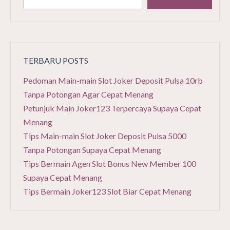
TERBARU POSTS
Pedoman Main-main Slot Joker Deposit Pulsa 10rb
Tanpa Potongan Agar Cepat Menang
Petunjuk Main Joker123 Terpercaya Supaya Cepat
Menang
Tips Main-main Slot Joker Deposit Pulsa 5000
Tanpa Potongan Supaya Cepat Menang
Tips Bermain Agen Slot Bonus New Member 100
Supaya Cepat Menang
Tips Bermain Joker123 Slot Biar Cepat Menang