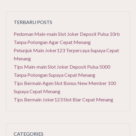
TERBARU POSTS
Pedoman Main-main Slot Joker Deposit Pulsa 10rb
Tanpa Potongan Agar Cepat Menang
Petunjuk Main Joker123 Terpercaya Supaya Cepat
Menang
Tips Main-main Slot Joker Deposit Pulsa 5000
Tanpa Potongan Supaya Cepat Menang
Tips Bermain Agen Slot Bonus New Member 100
Supaya Cepat Menang
Tips Bermain Joker123 Slot Biar Cepat Menang
CATEGORIES