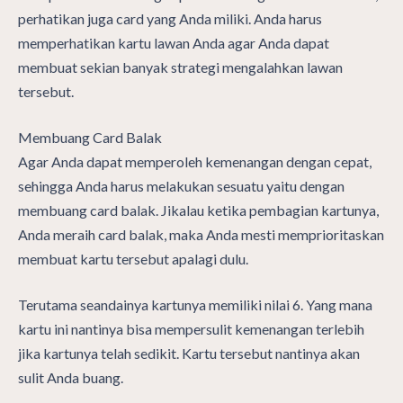
perhatikan juga card yang Anda miliki. Anda harus
memperhatikan kartu lawan Anda agar Anda dapat
membuat sekian banyak strategi mengalahkan lawan
tersebut.
Membuang Card Balak
Agar Anda dapat memperoleh kemenangan dengan cepat,
sehingga Anda harus melakukan sesuatu yaitu dengan
membuang card balak. Jikalau ketika pembagian kartunya,
Anda meraih card balak, maka Anda mesti memprioritaskan
membuat kartu tersebut apalagi dulu.
Terutama seandainya kartunya memiliki nilai 6. Yang mana
kartu ini nantinya bisa mempersulit kemenangan terlebih
jika kartunya telah sedikit. Kartu tersebut nantinya akan
sulit Anda buang.