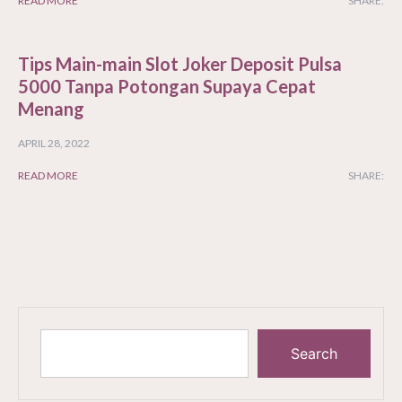
READ MORE
SHARE:
Tips Main-main Slot Joker Deposit Pulsa
5000 Tanpa Potongan Supaya Cepat
Menang
APRIL 28, 2022
READ MORE
SHARE:
Search