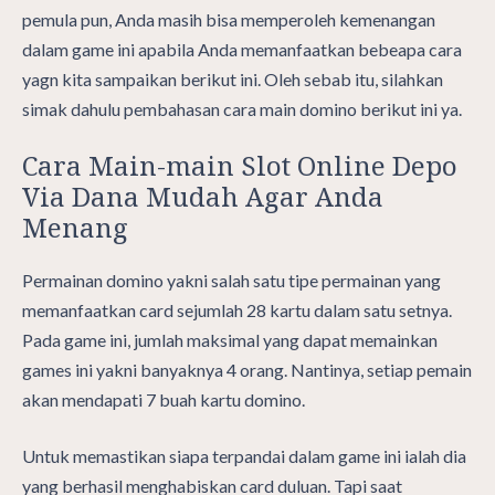
pemula pun, Anda masih bisa memperoleh kemenangan
dalam game ini apabila Anda memanfaatkan bebeapa cara
yagn kita sampaikan berikut ini. Oleh sebab itu, silahkan
simak dahulu pembahasan cara main domino berikut ini ya.
Cara Main-main Slot Online Depo
Via Dana Mudah Agar Anda
Menang
Permainan domino yakni salah satu tipe permainan yang
memanfaatkan card sejumlah 28 kartu dalam satu setnya.
Pada game ini, jumlah maksimal yang dapat memainkan
games ini yakni banyaknya 4 orang. Nantinya, setiap pemain
akan mendapati 7 buah kartu domino.
Untuk memastikan siapa terpandai dalam game ini ialah dia
yang berhasil menghabiskan card duluan. Tapi saat