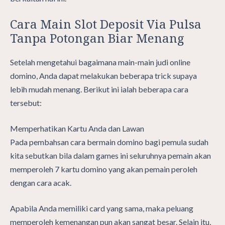
Cara Main Slot Deposit Via Pulsa
Tanpa Potongan Biar Menang
Setelah mengetahui bagaimana main-main judi online
domino, Anda dapat melakukan beberapa trick supaya
lebih mudah menang. Berikut ini ialah beberapa cara
tersebut:
Memperhatikan Kartu Anda dan Lawan
Pada pembahsan cara bermain domino bagi pemula sudah
kita sebutkan bila dalam games ini seluruhnya pemain akan
memperoleh 7 kartu domino yang akan pemain peroleh
dengan cara acak.
Apabila Anda memiliki card yang sama, maka peluang
memperoleh kemenangan pun akan sangat besar. Selain itu,