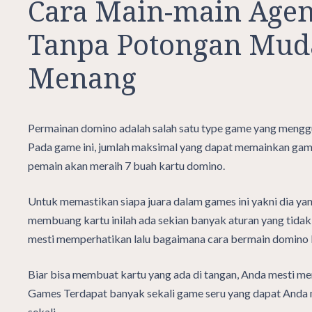
Cara Main-main Agen 
Tanpa Potongan Mud
Menang
Permainan domino adalah salah satu type game yang menggu
Pada game ini, jumlah maksimal yang dapat memainkan game
pemain akan meraih 7 buah kartu domino.
Untuk memastikan siapa juara dalam games ini yakni dia yan
membuang kartu inilah ada sekian banyak aturan yang tida
mesti memperhatikan lalu bagaimana cara bermain domino 
Biar bisa membuat kartu yang ada di tangan, Anda mesti mem
Games Terdapat banyak sekali game seru yang dapat Anda
sekali.