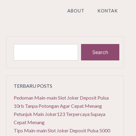
ABOUT
KONTAK
Search
TERBARU POSTS
Pedoman Main-main Slot Joker Deposit Pulsa
10rb Tanpa Potongan Agar Cepat Menang
Petunjuk Main Joker123 Terpercaya Supaya
Cepat Menang
Tips Main-main Slot Joker Deposit Pulsa 5000