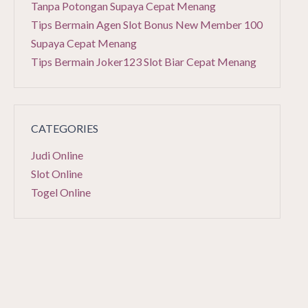
Tanpa Potongan Supaya Cepat Menang
Tips Bermain Agen Slot Bonus New Member 100
Supaya Cepat Menang
Tips Bermain Joker123 Slot Biar Cepat Menang
CATEGORIES
Judi Online
Slot Online
Togel Online