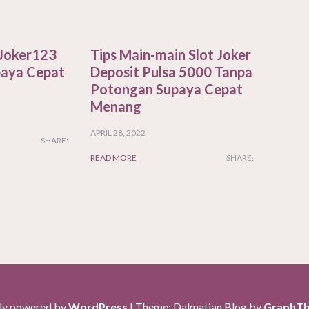
 Joker123
Tips Main-main Slot Joker
paya Cepat
Deposit Pulsa 5000 Tanpa
Potongan Supaya Cepat
Menang
APRIL 28, 2022
SHARE:
READ MORE
SHARE:
ly powered by
WordPress
|
Theme: Dalmatian Blog by
GraphT