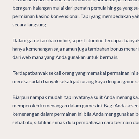
beragam kalangan mulai dari pemain pemula hingga yang su
permianan kasino konvensional. Tapi yang membedakan yaitu
secara langsung.
Dalam game taruhan online, seperti domino terdapat banyak
hanya kemenangan saja namun juga tambahan bonus menarik
dari web mana yang Anda gunakan untuk bermain.
Terdapatbanyak sekali orang yang memakai permainan ini 
mereka sudah banyak sekali jadi orang kaya dengan game sat
Biarpun nampak mudah, tapi nyatanya sulit Anda menangka.
memperoleh kemenangan dalam games ini. Bagi Anda seseo
kemenangan dalam permainan ini bila Anda menggunakan beb
sebab itu, silahkan simak dulu pembahasan cara bermain dom