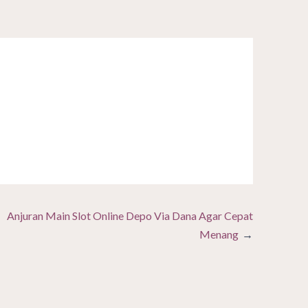
Anjuran Main Slot Online Depo Via Dana Agar Cepat
Menang