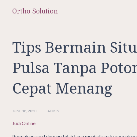
Skip
Ortho Solution
to
content
Tips Bermain Situ
Pulsa Tanpa Poto
Cepat Menang
JUNE 18, 2020
ADMIN
Judi Online
Permainan card domino telah lama menjadi suatu permainan 