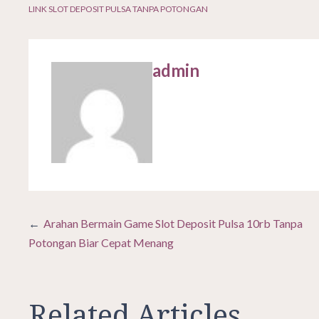
LINK SLOT DEPOSIT PULSA TANPA POTONGAN
admin
Post
Arahan Bermain Game Slot Deposit Pulsa 10rb Tanpa
Potongan Biar Cepat Menang
navigation
Related Articles