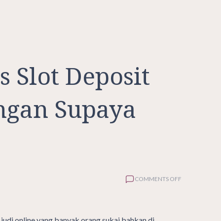
s Slot Deposit
ngan Supaya
ON
COMMENTS OFF
TIPS
BERMAIN
SITUS
SLOT
judi online yang banyak orang sukai bahkan di