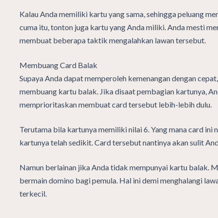
Kalau Anda memiliki kartu yang sama, sehingga peluang m
cuma itu, tonton juga kartu yang Anda miliki. Anda mesti 
membuat beberapa taktik mengalahkan lawan tersebut.
Membuang Card Balak
Supaya Anda dapat memperoleh kemenangan dengan cepat, 
membuang kartu balak. Jika disaat pembagian kartunya, An
memprioritaskan membuat card tersebut lebih-lebih dulu.
Terutama bila kartunya memiliki nilai 6. Yang mana card ini
kartunya telah sedikit. Card tersebut nantinya akan sulit An
Namun berlainan jika Anda tidak mempunyai kartu balak.
bermain domino bagi pemula. Hal ini demi menghalangi la
terkecil.