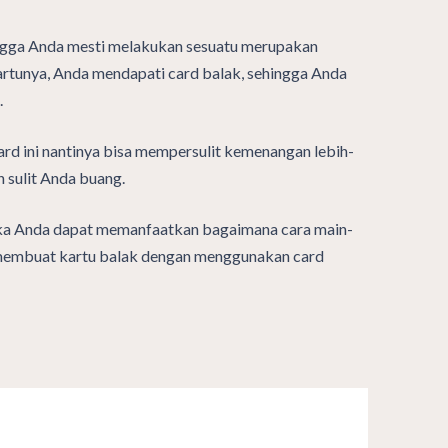
ngga Anda mesti melakukan sesuatu merupakan
rtunya, Anda mendapati card balak, sehingga Anda
.
ard ini nantinya bisa mempersulit kemenangan lebih-
n sulit Anda buang.
aka Anda dapat memanfaatkan bagaimana cara main-
 membuat kartu balak dengan menggunakan card