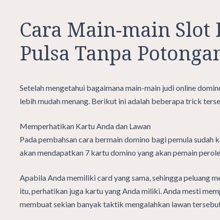
Cara Main-main Slot 
Pulsa Tanpa Potong
Setelah mengetahui bagaimana main-main judi online domin
lebih mudah menang. Berikut ini adalah beberapa trick ters
Memperhatikan Kartu Anda dan Lawan
Pada pembahsan cara bermain domino bagi pemula sudah kam
akan mendapatkan 7 kartu domino yang akan pemain perole
Apabila Anda memiliki card yang sama, sehingga peluang m
itu, perhatikan juga kartu yang Anda miliki. Anda mesti m
membuat sekian banyak taktik mengalahkan lawan tersebut