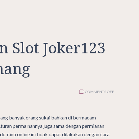
n Slot Joker123
nang
ON
COMMENTS OFF
TIPS
BERMAIN
AGEN
SLOT
e yang banyak orang sukai bahkan di bermacam
JOKER123
 Aturan permainannya juga sama dengan permianan
SUPAYA
mino online ini tidak dapat dilakukan dengan cara
CEPAT