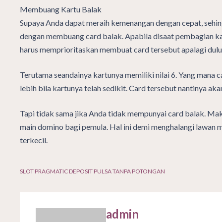
Membuang Kartu Balak
Supaya Anda dapat meraih kemenangan dengan cepat, sehi
dengan membuang card balak. Apabila disaat pembagian ka
harus memprioritaskan membuat card tersebut apalagi dulu
Terutama seandainya kartunya memiliki nilai 6. Yang mana c
lebih bila kartunya telah sedikit. Card tersebut nantinya aka
Tapi tidak sama jika Anda tidak mempunyai card balak. M
main domino bagi pemula. Hal ini demi menghalangi lawan
terkecil.
SLOT PRAGMATIC DEPOSIT PULSA TANPA POTONGAN
admin