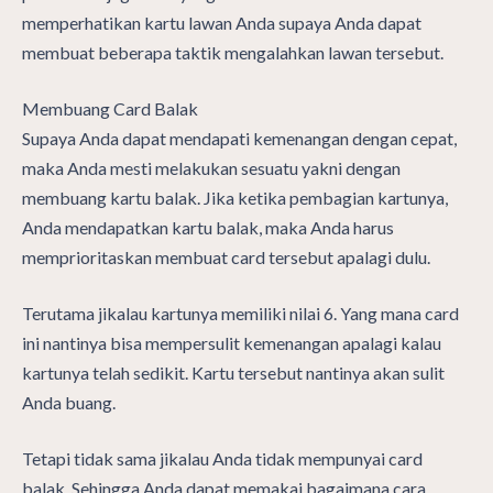
memperhatikan kartu lawan Anda supaya Anda dapat
membuat beberapa taktik mengalahkan lawan tersebut.
Membuang Card Balak
Supaya Anda dapat mendapati kemenangan dengan cepat,
maka Anda mesti melakukan sesuatu yakni dengan
membuang kartu balak. Jika ketika pembagian kartunya,
Anda mendapatkan kartu balak, maka Anda harus
memprioritaskan membuat card tersebut apalagi dulu.
Terutama jikalau kartunya memiliki nilai 6. Yang mana card
ini nantinya bisa mempersulit kemenangan apalagi kalau
kartunya telah sedikit. Kartu tersebut nantinya akan sulit
Anda buang.
Tetapi tidak sama jikalau Anda tidak mempunyai card
balak. Sehingga Anda dapat memakai bagaimana cara