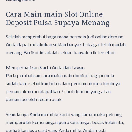
Cara Main-main Slot Online
Deposit Pulsa Supaya Menang
Setelah mengetahui bagaimana bermain judi online domino,
Anda dapat melakukan sekian banyak trik agar lebih mudah
menang. Berikut ini adalah sekian banyak trik tersebut:
Memperhatikan Kartu Anda dan Lawan
Pada pembahsan cara main-main domino bagi pemula
sudah kami sebutkan bila dalam permainan ini seluruhnya
pemain akan mendapatkan 7 card domino yang akan
pemain peroleh secara acak.
Seandainya Anda memiliki kartu yang sama, maka peluang
memperoleh kemenangan pun akan sangat besar. Selain itu,
perhatikan juga card yang Anda miliki. Anda mesti