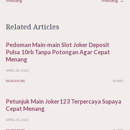
Menang
Menang
Related Articles
Pedoman Main-main Slot Joker Deposit
Pulsa 10rb Tanpa Potongan Agar Cepat
Menang
APRIL 28, 2022
READ MORE
SHARE:
Petunjuk Main Joker123 Terpercaya Supaya
Cepat Menang
APRIL 28, 2022