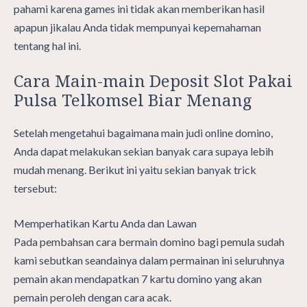
pahami karena games ini tidak akan memberikan hasil
apapun jikalau Anda tidak mempunyai kepemahaman
tentang hal ini.
Cara Main-main Deposit Slot Pakai
Pulsa Telkomsel Biar Menang
Setelah mengetahui bagaimana main judi online domino,
Anda dapat melakukan sekian banyak cara supaya lebih
mudah menang. Berikut ini yaitu sekian banyak trick
tersebut:
Memperhatikan Kartu Anda dan Lawan
Pada pembahsan cara bermain domino bagi pemula sudah
kami sebutkan seandainya dalam permainan ini seluruhnya
pemain akan mendapatkan 7 kartu domino yang akan
pemain peroleh dengan cara acak.