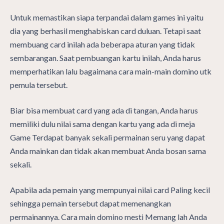
Untuk memastikan siapa terpandai dalam games ini yaitu
dia yang berhasil menghabiskan card duluan. Tetapi saat
membuang card inilah ada beberapa aturan yang tidak
sembarangan. Saat pembuangan kartu inilah, Anda harus
memperhatikan lalu bagaimana cara main-main domino utk
pemula tersebut.
Biar bisa membuat card yang ada di tangan, Anda harus
memiliki dulu nilai sama dengan kartu yang ada di meja
Game Terdapat banyak sekali permainan seru yang dapat
Anda mainkan dan tidak akan membuat Anda bosan sama
sekali.
Apabila ada pemain yang mempunyai nilai card Paling kecil
sehingga pemain tersebut dapat memenangkan
permainannya. Cara main domino mesti Memang lah Anda