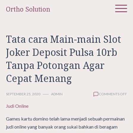
Skip
Ortho Solution
to
content
Tata cara Main-main Slot
Joker Deposit Pulsa 10rb
Tanpa Potongan Agar
Cepat Menang
ON
SEPTEMBER 25, 2020
ADMIN
COMMENTS OFF
TAT
Judi Online
CA
MAI
MA
Games kartu domino telah lama menjadi sebuah permainan
SLO
judi online yang banyak orang sukai bahkan di beragam
JO