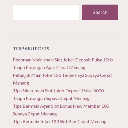
Search
TERBARU POSTS
Pedoman Main-main Slot Joker Deposit Pulsa 10rb
Tanpa Potongan Agar Cepat Menang
Petunjuk Main Joker123 Terpercaya Supaya Cepat
Menang
Tips Main-main Slot Joker Deposit Pulsa 5000
Tanpa Potongan Supaya Cepat Menang
Tips Bermain Agen Slot Bonus New Member 100
Supaya Cepat Menang
Tips Bermain Joker123 Slot Biar Cepat Menang