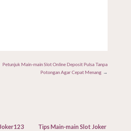
Petunjuk Main-main Slot Online Deposit Pulsa Tanpa
Potongan Agar Cepat Menang
 Joker123
Tips Main-main Slot Joker