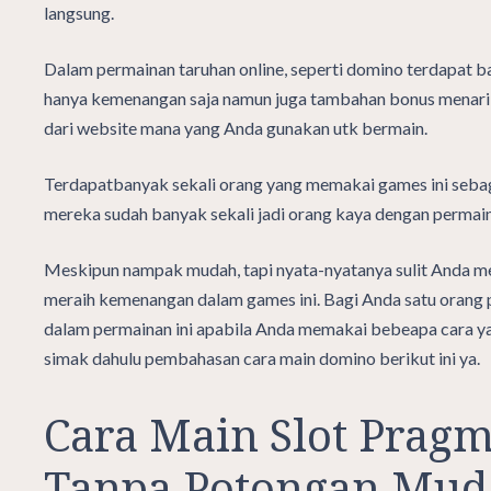
langsung.
Dalam permainan taruhan online, seperti domino terdapat b
hanya kemenangan saja namun juga tambahan bonus menarik
dari website mana yang Anda gunakan utk bermain.
Terdapatbanyak sekali orang yang memakai games ini seba
mereka sudah banyak sekali jadi orang kaya dengan permaina
Meskipun nampak mudah, tapi nyata-nyatanya sulit Anda m
meraih kemenangan dalam games ini. Bagi Anda satu orang
dalam permainan ini apabila Anda memakai bebeapa cara yag
simak dahulu pembahasan cara main domino berikut ini ya.
Cara Main Slot Pragm
Tanpa Potongan Mud