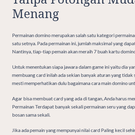
Menang
Permainan domino merupakan salah satu kategori permaina
satu setnya. Pada permainan ini, jumlah maksimal yang dap
Nantinya, tiap-tiap pemain akan meraih 7 buah kartu domino
Untuk menentukan siapa jawara dalam game ini yaitu dia yan
membuang card inilah ada sekian banyak aturan yang tidak
mesti memperhatikan dulu bagaimana cara main domino unt
Agar bisa membuat card yang ada di tangan, Anda harus memi
Permainan Terdapat banyak sekali permainan seru yang da
bosan sama sekali.
Jika ada pemain yang mempunyai nilai card Paling kecil s