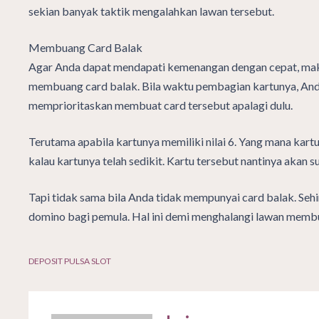
sekian banyak taktik mengalahkan lawan tersebut.
Membuang Card Balak
Agar Anda dapat mendapati kemenangan dengan cepat, mak
membuang card balak. Bila waktu pembagian kartunya, And
memprioritaskan membuat card tersebut apalagi dulu.
Terutama apabila kartunya memiliki nilai 6. Yang mana kart
kalau kartunya telah sedikit. Kartu tersebut nantinya akan s
Tapi tidak sama bila Anda tidak mempunyai card balak. S
domino bagi pemula. Hal ini demi menghalangi lawan membu
DEPOSIT PULSA SLOT