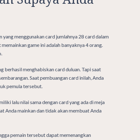
n yang menggunakan card jumlahnya 28 card dalam
at memainkan game ini adalah banyaknya 4 orang.
.
g berhasil menghabiskan card duluan. Tapi saat
 sembarangan. Saat pembuangan card inilah, Anda
uk pemula tersebut.
liki lalu nilai sama dengan card yang ada di meja
pat Anda mainkan dan tidak akan membuat Anda
ehingga pemain tersebut dapat memenangkan