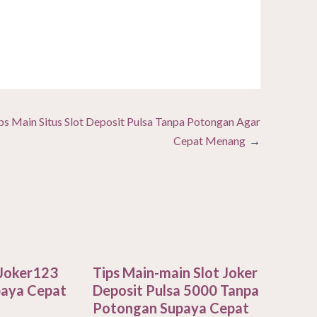
ps Main Situs Slot Deposit Pulsa Tanpa Potongan Agar
Cepat Menang
 Joker123
Tips Main-main Slot Joker
paya Cepat
Deposit Pulsa 5000 Tanpa
Potongan Supaya Cepat