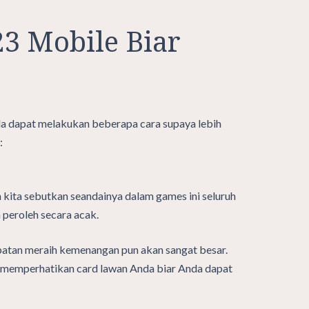
3 Mobile Biar
da dapat melakukan beberapa cara supaya lebih
:
ita sebutkan seandainya dalam games ini seluruh
peroleh secara acak.
patan meraih kemenangan pun akan sangat besar.
rus memperhatikan card lawan Anda biar Anda dapat