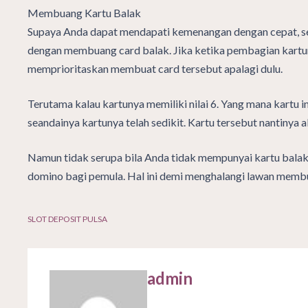
Membuang Kartu Balak
Supaya Anda dapat mendapati kemenangan dengan cepat, s
dengan membuang card balak. Jika ketika pembagian kartu
memprioritaskan membuat card tersebut apalagi dulu.
Terutama kalau kartunya memiliki nilai 6. Yang mana kartu 
seandainya kartunya telah sedikit. Kartu tersebut nantinya 
Namun tidak serupa bila Anda tidak mempunyai kartu bala
domino bagi pemula. Hal ini demi menghalangi lawan membu
SLOT DEPOSIT PULSA
admin