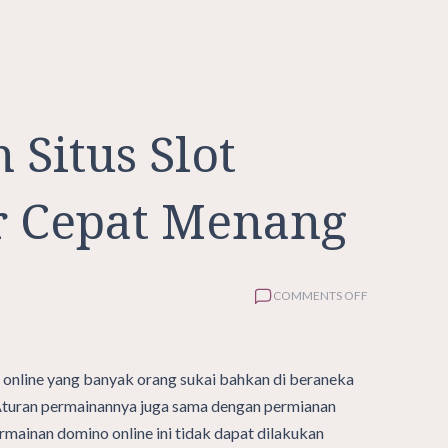
 Situs Slot
ar Cepat Menang
ON
COMMENTS OFF
TATA
CARA
BERMAIN
SITUS
i online yang banyak orang sukai bahkan di beraneka
SLOT
 Aturan permainannya juga sama dengan permianan
DEPOSIT
ainan domino online ini tidak dapat dilakukan
PULSA