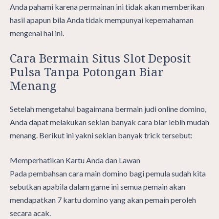
Anda pahami karena permainan ini tidak akan memberikan
hasil apapun bila Anda tidak mempunyai kepemahaman
mengenai hal ini.
Cara Bermain Situs Slot Deposit
Pulsa Tanpa Potongan Biar
Menang
Setelah mengetahui bagaimana bermain judi online domino,
Anda dapat melakukan sekian banyak cara biar lebih mudah
menang. Berikut ini yakni sekian banyak trick tersebut:
Memperhatikan Kartu Anda dan Lawan
Pada pembahsan cara main domino bagi pemula sudah kita
sebutkan apabila dalam game ini semua pemain akan
mendapatkan 7 kartu domino yang akan pemain peroleh
secara acak.