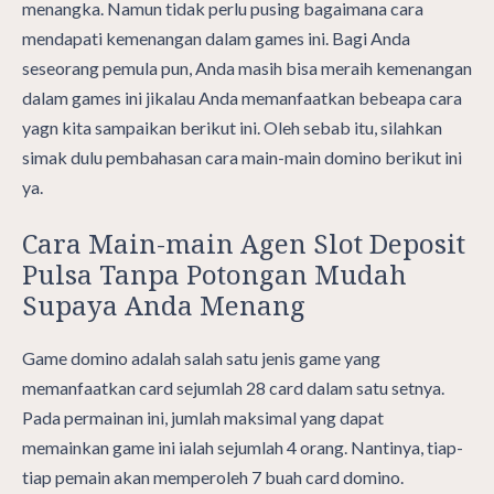
menangka. Namun tidak perlu pusing bagaimana cara
mendapati kemenangan dalam games ini. Bagi Anda
seseorang pemula pun, Anda masih bisa meraih kemenangan
dalam games ini jikalau Anda memanfaatkan bebeapa cara
yagn kita sampaikan berikut ini. Oleh sebab itu, silahkan
simak dulu pembahasan cara main-main domino berikut ini
ya.
Cara Main-main Agen Slot Deposit
Pulsa Tanpa Potongan Mudah
Supaya Anda Menang
Game domino adalah salah satu jenis game yang
memanfaatkan card sejumlah 28 card dalam satu setnya.
Pada permainan ini, jumlah maksimal yang dapat
memainkan game ini ialah sejumlah 4 orang. Nantinya, tiap-
tiap pemain akan memperoleh 7 buah card domino.