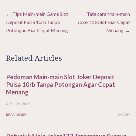
Post
Tips Main-main Game Slot
Tata cara Main-main
navigation
Deposit Pulsa 10rb Tanpa
Joker123 Slot Biar Cepat
Potongan Biar Cepat Menang
Menang
Related Articles
Pedoman Main-main Slot Joker Deposit
Pulsa 10rb Tanpa Potongan Agar Cepat
Menang
APRIL 28, 2022
READ MORE
SHARE:
Petunjuk Main Joker123 Terpercaya Supaya