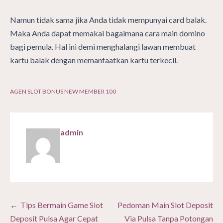
Namun tidak sama jika Anda tidak mempunyai card balak.
Maka Anda dapat memakai bagaimana cara main domino
bagi pemula. Hal ini demi menghalangi lawan membuat
kartu balak dengan memanfaatkan kartu terkecil.
AGEN SLOT BONUS NEW MEMBER 100
admin
Post
Tips Bermain Game Slot
Pedoman Main Slot Deposit
navigation
Deposit Pulsa Agar Cepat
Via Pulsa Tanpa Potongan