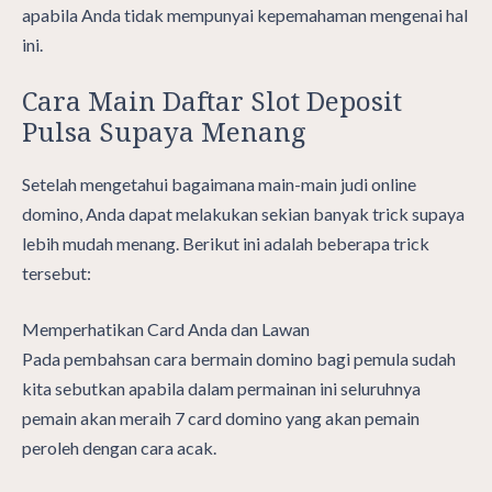
apabila Anda tidak mempunyai kepemahaman mengenai hal
ini.
Cara Main Daftar Slot Deposit
Pulsa Supaya Menang
Setelah mengetahui bagaimana main-main judi online
domino, Anda dapat melakukan sekian banyak trick supaya
lebih mudah menang. Berikut ini adalah beberapa trick
tersebut:
Memperhatikan Card Anda dan Lawan
Pada pembahsan cara bermain domino bagi pemula sudah
kita sebutkan apabila dalam permainan ini seluruhnya
pemain akan meraih 7 card domino yang akan pemain
peroleh dengan cara acak.