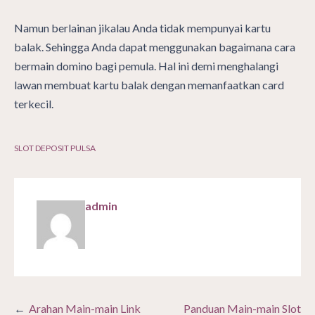
Namun berlainan jikalau Anda tidak mempunyai kartu
balak. Sehingga Anda dapat menggunakan bagaimana cara
bermain domino bagi pemula. Hal ini demi menghalangi
lawan membuat kartu balak dengan memanfaatkan card
terkecil.
SLOT DEPOSIT PULSA
admin
Post
Arahan Main-main Link
Panduan Main-main Slot