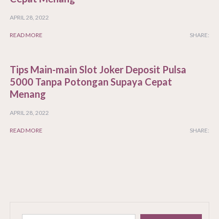
APRIL 28, 2022
READ MORE
SHARE:
Tips Main-main Slot Joker Deposit Pulsa
5000 Tanpa Potongan Supaya Cepat
Menang
APRIL 28, 2022
READ MORE
SHARE: