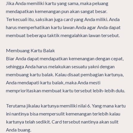
Jika Anda memiliki kartu yang sama, maka peluang
mendapatkan kemenangan pun akan sangat besar.
Terkecuali itu, saksikan juga card yang Anda miliki. Anda
harus memperhatikan kartu lawan Anda agar Anda dapat
membuat beberapa taktik mengalahkan lawan tersebut.
Membuang Kartu Balak
Biar Anda dapat mendapatkan kemenangan dengan cepat,
sehingga Anda harus melakukan sesuatu yakni dengan
membuang kartu balak. Kalau disaat pembagian kartunya,
Anda mendapati kartu balak, maka Anda mesti
memprioritaskan membuat kartu tersebut lebih-lebih dulu.
Terutama jikalau kartunya memiliki nilai 6. Yang mana kartu
ini nantinya bisa mempersulit kemenangan terlebih kalau
kartunya telah sedikit. Card tersebut nantinya akan sulit
Anda buang.