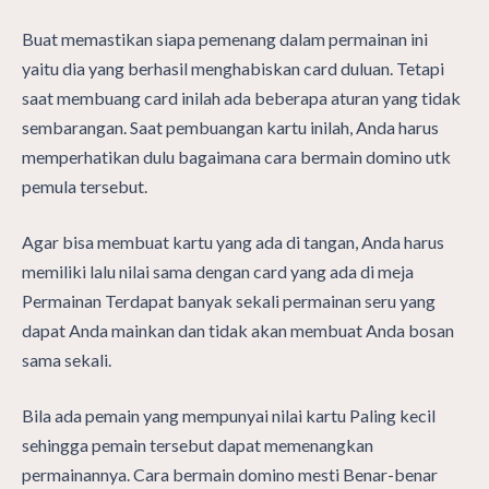
Buat memastikan siapa pemenang dalam permainan ini
yaitu dia yang berhasil menghabiskan card duluan. Tetapi
saat membuang card inilah ada beberapa aturan yang tidak
sembarangan. Saat pembuangan kartu inilah, Anda harus
memperhatikan dulu bagaimana cara bermain domino utk
pemula tersebut.
Agar bisa membuat kartu yang ada di tangan, Anda harus
memiliki lalu nilai sama dengan card yang ada di meja
Permainan Terdapat banyak sekali permainan seru yang
dapat Anda mainkan dan tidak akan membuat Anda bosan
sama sekali.
Bila ada pemain yang mempunyai nilai kartu Paling kecil
sehingga pemain tersebut dapat memenangkan
permainannya. Cara bermain domino mesti Benar-benar