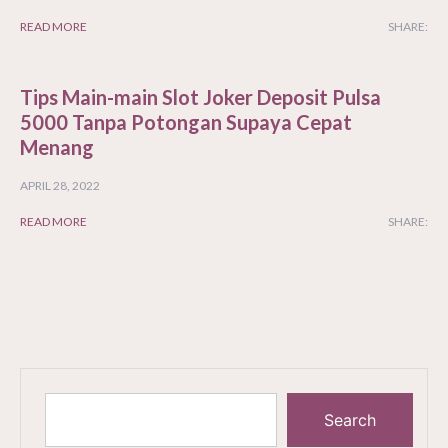
READ MORE
SHARE:
Tips Main-main Slot Joker Deposit Pulsa
5000 Tanpa Potongan Supaya Cepat
Menang
APRIL 28, 2022
READ MORE
SHARE:
Search