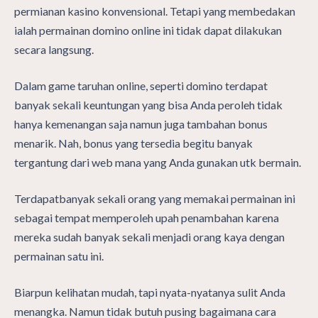
permianan kasino konvensional. Tetapi yang membedakan
ialah permainan domino online ini tidak dapat dilakukan
secara langsung.
Dalam game taruhan online, seperti domino terdapat
banyak sekali keuntungan yang bisa Anda peroleh tidak
hanya kemenangan saja namun juga tambahan bonus
menarik. Nah, bonus yang tersedia begitu banyak
tergantung dari web mana yang Anda gunakan utk bermain.
Terdapatbanyak sekali orang yang memakai permainan ini
sebagai tempat memperoleh upah penambahan karena
mereka sudah banyak sekali menjadi orang kaya dengan
permainan satu ini.
Biarpun kelihatan mudah, tapi nyata-nyatanya sulit Anda
menangka. Namun tidak butuh pusing bagaimana cara