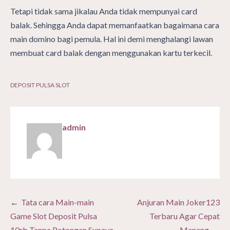
Tetapi tidak sama jikalau Anda tidak mempunyai card
balak. Sehingga Anda dapat memanfaatkan bagaimana cara
main domino bagi pemula. Hal ini demi menghalangi lawan
membuat card balak dengan menggunakan kartu terkecil.
DEPOSIT PULSA SLOT
admin
Post
Tata cara Main-main
Anjuran Main Joker123
navigation
Game Slot Deposit Pulsa
Terbaru Agar Cepat
10rb Tanpa Potongan Supaya
Menang