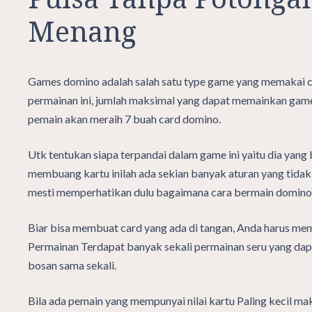
Menang
Games domino adalah salah satu type game yang memakai ca
permainan ini, jumlah maksimal yang dapat memainkan games 
pemain akan meraih 7 buah card domino.
Utk tentukan siapa terpandai dalam game ini yaitu dia yang
membuang kartu inilah ada sekian banyak aturan yang tida
mesti memperhatikan dulu bagaimana cara bermain domino 
Biar bisa membuat card yang ada di tangan, Anda harus memi
Permainan Terdapat banyak sekali permainan seru yang da
bosan sama sekali.
Bila ada pemain yang mempunyai nilai kartu Paling kecil 