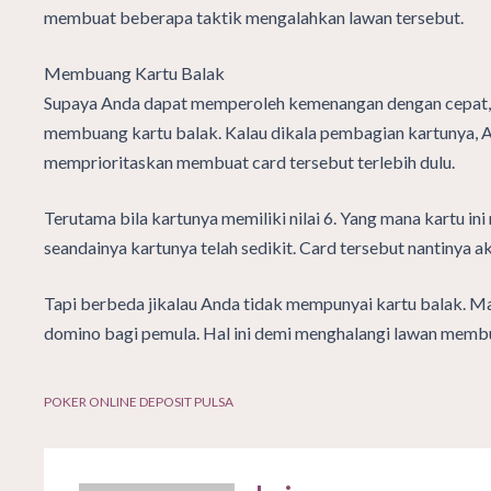
membuat beberapa taktik mengalahkan lawan tersebut.
Membuang Kartu Balak
Supaya Anda dapat memperoleh kemenangan dengan cepat, 
membuang kartu balak. Kalau dikala pembagian kartunya, 
memprioritaskan membuat card tersebut terlebih dulu.
Terutama bila kartunya memiliki nilai 6. Yang mana kartu in
seandainya kartunya telah sedikit. Card tersebut nantinya a
Tapi berbeda jikalau Anda tidak mempunyai kartu balak. 
domino bagi pemula. Hal ini demi menghalangi lawan membu
POKER ONLINE DEPOSIT PULSA