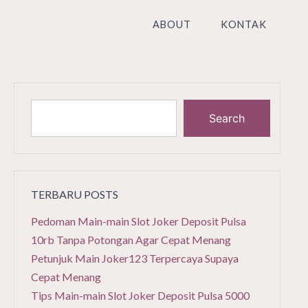
ABOUT
KONTAK
Search
TERBARU POSTS
Pedoman Main-main Slot Joker Deposit Pulsa
10rb Tanpa Potongan Agar Cepat Menang
Petunjuk Main Joker123 Terpercaya Supaya
Cepat Menang
Tips Main-main Slot Joker Deposit Pulsa 5000