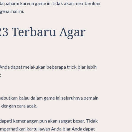
a pahami karena game ini tidak akan memberikan
nai hal ini.
23 Terbaru Agar
Anda dapat melakukan beberapa trick biar lebih
:
ebutkan kalau dalam game ini seluruhnya pemain
 dengan cara acak.
dapati kemenangan pun akan sangat besar. Tidak
memperhatikan kartu lawan Anda biar Anda dapat