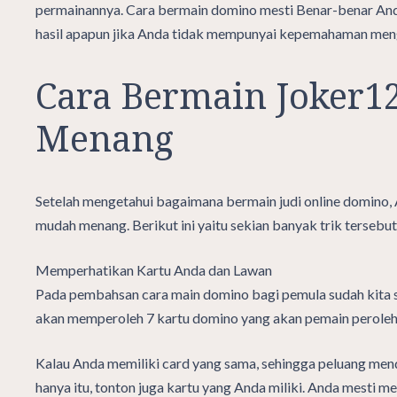
permainannya. Cara bermain domino mesti Benar-benar And
hasil apapun jika Anda tidak mempunyai kepemahaman menge
Cara Bermain Joker1
Menang
Setelah mengetahui bagaimana bermain judi online domino, 
mudah menang. Berikut ini yaitu sekian banyak trik tersebut
Memperhatikan Kartu Anda dan Lawan
Pada pembahsan cara main domino bagi pemula sudah kita s
akan memperoleh 7 kartu domino yang akan pemain peroleh
Kalau Anda memiliki card yang sama, sehingga peluang men
hanya itu, tonton juga kartu yang Anda miliki. Anda mesti 