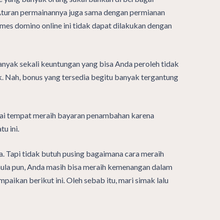
PULSA
 Aturan permainannya juga sama dengan permianan
5000
es domino online ini tidak dapat dilakukan dengan
TANPA
POTONGAN
BIAR
CEPAT
anyak sekali keuntungan yang bisa Anda peroleh tidak
MENANG
. Nah, bonus yang tersedia begitu banyak tergantung
gai tempat meraih bayaran penambahan karena
u ini.
. Tapi tidak butuh pusing bagaimana cara meraih
ula pun, Anda masih bisa meraih kemenangan dalam
aikan berikut ini. Oleh sebab itu, mari simak lalu