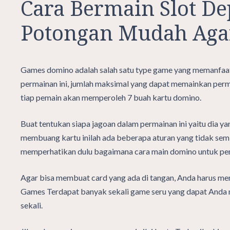
Cara Bermain Slot De
Potongan Mudah Aga
Games domino adalah salah satu type game yang memanfaat
permainan ini, jumlah maksimal yang dapat memainkan perma
tiap pemain akan memperoleh 7 buah kartu domino.
Buat tentukan siapa jagoan dalam permainan ini yaitu dia y
membuang kartu inilah ada beberapa aturan yang tidak sem
memperhatikan dulu bagaimana cara main domino untuk pem
Agar bisa membuat card yang ada di tangan, Anda harus memi
Games Terdapat banyak sekali game seru yang dapat Anda
sekali.