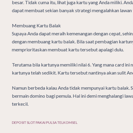
besar. Tidak cuma itu, lihat juga kartu yang Anda miliki. 
dapat membuat sekian banyak strategi mengalahkan lawan 
Membuang Kartu Balak
Supaya Anda dapat meraih kemenangan dengan cepat, sehi
dengan membuang kartu balak. Bila saat pembagian kartun
memprioritaskan membuat kartu tersebut apalagi dulu.
Terutama bila kartunya memiliki nilai 6. Yang mana card ini
kartunya telah sedikit. Kartu tersebut nantinya akan sulit A
Namun berbeda kalau Anda tidak mempunyai kartu balak. 
bermain domino bagi pemula. Hal ini demi menghalangi l
terkecil.
DEPOSIT SLOT PAKAI PULSA TELKOMSEL