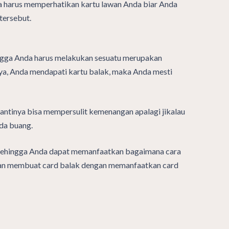
Anda harus memperhatikan kartu lawan Anda biar Anda
tersebut.
ngga Anda harus melakukan sesuatu merupakan
ya, Anda mendapati kartu balak, maka Anda mesti
 nantinya bisa mempersulit kemenangan apalagi jikalau
nda buang.
Sehingga Anda dapat memanfaatkan bagaimana cara
awan membuat card balak dengan memanfaatkan card