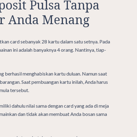
posit Pulsa Tanpa
r Anda Menang
kan card sebanyak 28 kartu dalam satu setnya. Pada
inan ini adalah banyaknya 4 orang. Nantinya, tiap-
ang berhasil menghabiskan kartu duluan. Namun saat
barangan. Saat pembuangan kartu inilah, Anda harus
ula tersebut.
liki dahulu nilai sama dengan card yang ada di meja
 mainkan dan tidak akan membuat Anda bosan sama