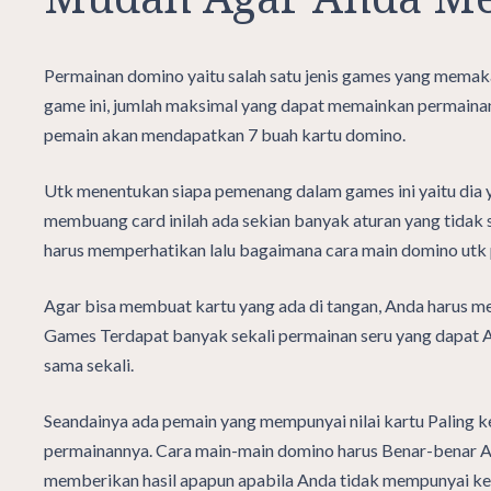
Permainan domino yaitu salah satu jenis games yang memaka
game ini, jumlah maksimal yang dapat memainkan permainan i
pemain akan mendapatkan 7 buah kartu domino.
Utk menentukan siapa pemenang dalam games ini yaitu dia y
membuang card inilah ada sekian banyak aturan yang tidak
harus memperhatikan lalu bagaimana cara main domino utk 
Agar bisa membuat kartu yang ada di tangan, Anda harus mem
Games Terdapat banyak sekali permainan seru yang dapat
sama sekali.
Seandainya ada pemain yang mempunyai nilai kartu Paling
permainannya. Cara main-main domino harus Benar-benar An
memberikan hasil apapun apabila Anda tidak mempunyai ke