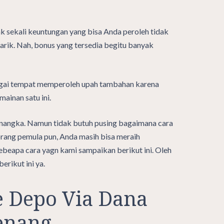
MENANG
k sekali keuntungan yang bisa Anda peroleh tidak
ik. Nah, bonus yang tersedia begitu banyak
agai tempat memperoleh upah tambahan karena
ainan satu ini.
menangka. Namun tidak butuh pusing bagaimana cara
rang pemula pun, Anda masih bisa meraih
beapa cara yagn kami sampaikan berikut ini. Oleh
erikut ini ya.
e Depo Via Dana
enang