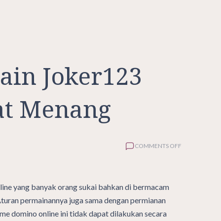
in Joker123
at Menang
ON
COMMENTS OFF
PEDOMAN
MAIN-
MAIN
JOKER123
nline yang banyak orang sukai bahkan di bermacam
TERBARU
 Aturan permainannya juga sama dengan permianan
BIAR
 domino online ini tidak dapat dilakukan secara
CEPAT