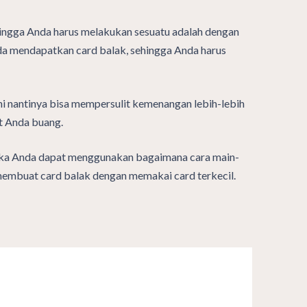
ingga Anda harus melakukan sesuatu adalah dengan
a mendapatkan card balak, sehingga Anda harus
ini nantinya bisa mempersulit kemenangan lebih-lebih
it Anda buang.
Maka Anda dapat menggunakan bagaimana cara main-
membuat card balak dengan memakai card terkecil.