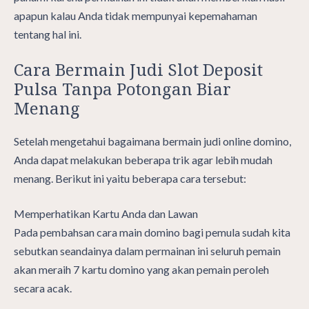
apapun kalau Anda tidak mempunyai kepemahaman
tentang hal ini.
Cara Bermain Judi Slot Deposit
Pulsa Tanpa Potongan Biar
Menang
Setelah mengetahui bagaimana bermain judi online domino,
Anda dapat melakukan beberapa trik agar lebih mudah
menang. Berikut ini yaitu beberapa cara tersebut:
Memperhatikan Kartu Anda dan Lawan
Pada pembahsan cara main domino bagi pemula sudah kita
sebutkan seandainya dalam permainan ini seluruh pemain
akan meraih 7 kartu domino yang akan pemain peroleh
secara acak.