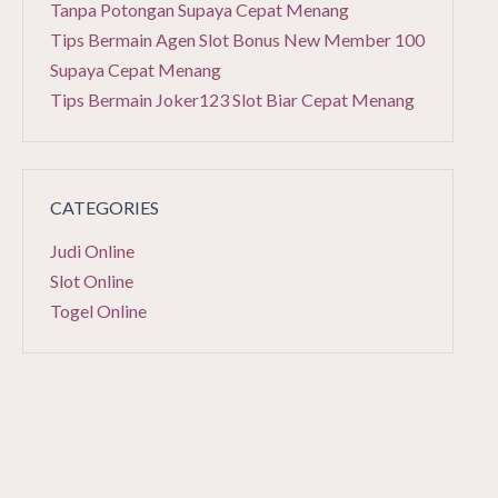
Tanpa Potongan Supaya Cepat Menang
Tips Bermain Agen Slot Bonus New Member 100
Supaya Cepat Menang
Tips Bermain Joker123 Slot Biar Cepat Menang
CATEGORIES
Judi Online
Slot Online
Togel Online