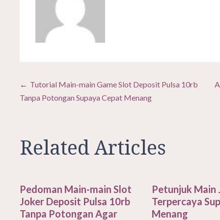
Post
Tutorial Main-main Game Slot Deposit Pulsa 10rb
A
Tanpa Potongan Supaya Cepat Menang
navigation
Related Articles
Pedoman Main-main Slot
Petunjuk Main
Joker Deposit Pulsa 10rb
Terpercaya Su
Tanpa Potongan Agar
Menang