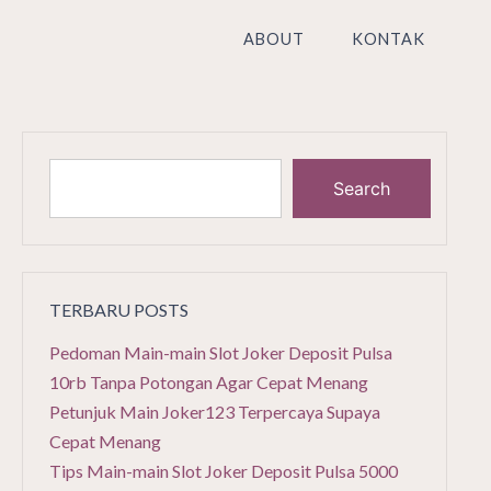
ABOUT
KONTAK
Search
TERBARU POSTS
Pedoman Main-main Slot Joker Deposit Pulsa
10rb Tanpa Potongan Agar Cepat Menang
Petunjuk Main Joker123 Terpercaya Supaya
Cepat Menang
Tips Main-main Slot Joker Deposit Pulsa 5000