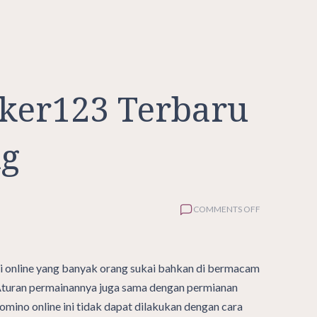
ker123 Terbaru
ng
ON
COMMENTS OFF
PEDOMAN
MAIN
JOKER123
TERBARU
di online yang banyak orang sukai bahkan di bermacam
BIAR
 Aturan permainannya juga sama dengan permianan
CEPAT
ino online ini tidak dapat dilakukan dengan cara
MENANG