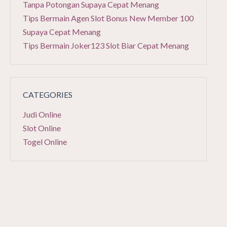
Tanpa Potongan Supaya Cepat Menang
Tips Bermain Agen Slot Bonus New Member 100
Supaya Cepat Menang
Tips Bermain Joker123 Slot Biar Cepat Menang
CATEGORIES
Judi Online
Slot Online
Togel Online