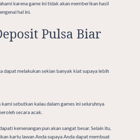
hami karena game ini tidak akan memberikan hasil
genai hal ini.
Deposit Pulsa Biar
a dapat melakukan sekian banyak kiat supaya lebih
kami sebutkan kalau dalam games ini seluruhnya
eroleh secara acak.
apati kemenangan pun akan sangat besar. Selain itu,
atikan kartu lawan Anda supaya Anda dapat membuat