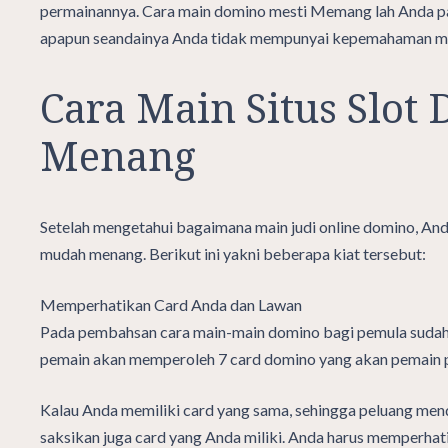
permainannya. Cara main domino mesti Memang lah Anda pa
apapun seandainya Anda tidak mempunyai kepemahaman men
Cara Main Situs Slot 
Menang
Setelah mengetahui bagaimana main judi online domino, And
mudah menang. Berikut ini yakni beberapa kiat tersebut:
Memperhatikan Card Anda dan Lawan
Pada pembahsan cara main-main domino bagi pemula sudah 
pemain akan memperoleh 7 card domino yang akan pemain p
Kalau Anda memiliki card yang sama, sehingga peluang mend
saksikan juga card yang Anda miliki. Anda harus memperh