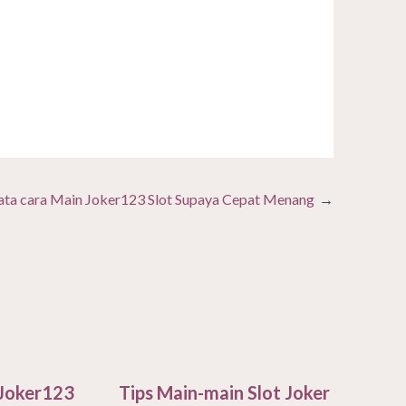
ata cara Main Joker123 Slot Supaya Cepat Menang
 Joker123
Tips Main-main Slot Joker