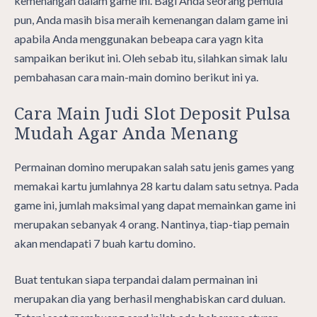
kemenangan dalam game ini. Bagi Anda seorang pemula
pun, Anda masih bisa meraih kemenangan dalam game ini
apabila Anda menggunakan bebeapa cara yagn kita
sampaikan berikut ini. Oleh sebab itu, silahkan simak lalu
pembahasan cara main-main domino berikut ini ya.
Cara Main Judi Slot Deposit Pulsa
Mudah Agar Anda Menang
Permainan domino merupakan salah satu jenis games yang
memakai kartu jumlahnya 28 kartu dalam satu setnya. Pada
game ini, jumlah maksimal yang dapat memainkan game ini
merupakan sebanyak 4 orang. Nantinya, tiap-tiap pemain
akan mendapati 7 buah kartu domino.
Buat tentukan siapa terpandai dalam permainan ini
merupakan dia yang berhasil menghabiskan card duluan.