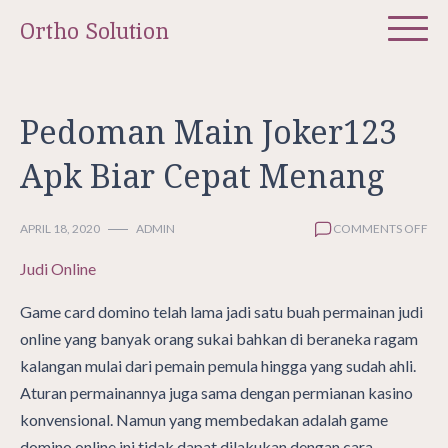
Skip
Ortho Solution
to
content
Pedoman Main Joker123
Apk Biar Cepat Menang
ON
APRIL 18, 2020
ADMIN
COMMENTS OFF
PE
Judi Online
MA
JO
AP
Game card domino telah lama jadi satu buah permainan judi
BIA
online yang banyak orang sukai bahkan di beraneka ragam
CEP
kalangan mulai dari pemain pemula hingga yang sudah ahli.
ME
Aturan permainannya juga sama dengan permianan kasino
konvensional. Namun yang membedakan adalah game
domino online ini tidak dapat dilakukan dengan cara