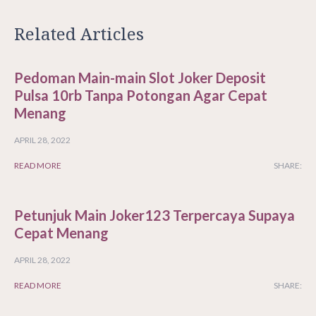
Related Articles
Pedoman Main-main Slot Joker Deposit
Pulsa 10rb Tanpa Potongan Agar Cepat
Menang
APRIL 28, 2022
READ MORE
SHARE:
Petunjuk Main Joker123 Terpercaya Supaya
Cepat Menang
APRIL 28, 2022
READ MORE
SHARE: