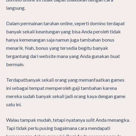
langsung.
Dalam permainan taruhan online, seperti domino terdapat
banyak sekali keuntungan yang bisa Anda peroleh tidak
hanya kemenangan saja namun juga tambahan bonus
menarik. Nah, bonus yang tersedia begitu banyak
tergantung dari website mana yang Anda gunakan buat
bermain.
Terdapatbanyak sekali orang yang memanfaatkan games
ini sebagai tempat memperoleh gaji tambahan karena
mereka sudah banyak sekali jadi orang kaya dengan game
satu ini.
Walau tampak mudah, tetapi nyatanya sulit Anda menangka.
Tapi tidak perlu pusing bagaimana cara mendapati