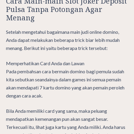
Cara Main-main Slot Joker Deposit
Pulsa Tanpa Potongan Agar
Menang
Setelah mengetahui bagaimana main judi online domino,
Anda dapat melakukan beberapa trick biar lebih mudah
menang. Berikut ini yaitu beberapa trick tersebut:
Memperhatikan Card Anda dan Lawan
Pada pembahsan cara bermain domino bagi pemula sudah
kita sebutkan seandainya dalam games ini semua pemain
akan mendapati 7 kartu domino yang akan pemain peroleh
dengan cara acak.
Bila Anda memiliki card yang sama, maka peluang
mendapatkan kemenangan pun akan sangat besar.
Terkecuali itu, lihat juga kartu yang Anda miliki. Anda harus