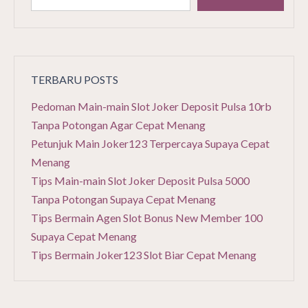
TERBARU POSTS
Pedoman Main-main Slot Joker Deposit Pulsa 10rb
Tanpa Potongan Agar Cepat Menang
Petunjuk Main Joker123 Terpercaya Supaya Cepat
Menang
Tips Main-main Slot Joker Deposit Pulsa 5000
Tanpa Potongan Supaya Cepat Menang
Tips Bermain Agen Slot Bonus New Member 100
Supaya Cepat Menang
Tips Bermain Joker123 Slot Biar Cepat Menang