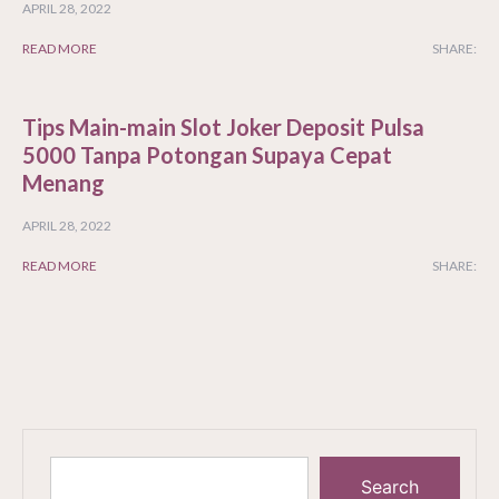
APRIL 28, 2022
READ MORE
SHARE:
Tips Main-main Slot Joker Deposit Pulsa
5000 Tanpa Potongan Supaya Cepat
Menang
APRIL 28, 2022
READ MORE
SHARE:
Search