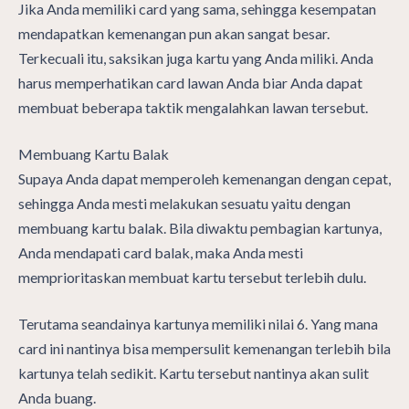
Jika Anda memiliki card yang sama, sehingga kesempatan
mendapatkan kemenangan pun akan sangat besar.
Terkecuali itu, saksikan juga kartu yang Anda miliki. Anda
harus memperhatikan card lawan Anda biar Anda dapat
membuat beberapa taktik mengalahkan lawan tersebut.
Membuang Kartu Balak
Supaya Anda dapat memperoleh kemenangan dengan cepat,
sehingga Anda mesti melakukan sesuatu yaitu dengan
membuang kartu balak. Bila diwaktu pembagian kartunya,
Anda mendapati card balak, maka Anda mesti
memprioritaskan membuat kartu tersebut terlebih dulu.
Terutama seandainya kartunya memiliki nilai 6. Yang mana
card ini nantinya bisa mempersulit kemenangan terlebih bila
kartunya telah sedikit. Kartu tersebut nantinya akan sulit
Anda buang.