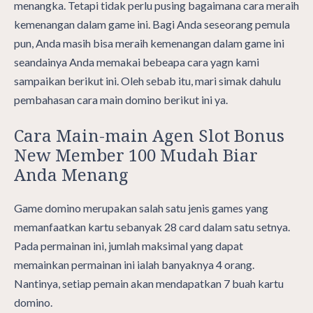
menangka. Tetapi tidak perlu pusing bagaimana cara meraih
kemenangan dalam game ini. Bagi Anda seseorang pemula
pun, Anda masih bisa meraih kemenangan dalam game ini
seandainya Anda memakai bebeapa cara yagn kami
sampaikan berikut ini. Oleh sebab itu, mari simak dahulu
pembahasan cara main domino berikut ini ya.
Cara Main-main Agen Slot Bonus
New Member 100 Mudah Biar
Anda Menang
Game domino merupakan salah satu jenis games yang
memanfaatkan kartu sebanyak 28 card dalam satu setnya.
Pada permainan ini, jumlah maksimal yang dapat
memainkan permainan ini ialah banyaknya 4 orang.
Nantinya, setiap pemain akan mendapatkan 7 buah kartu
domino.