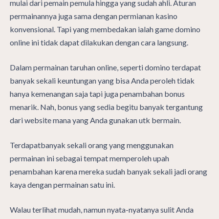
mulai dari pemain pemula hingga yang sudah ahli. Aturan
10
TA
permainannya juga sama dengan permianan kasino
PO
konvensional. Tapi yang membedakan ialah game domino
BIA
online ini tidak dapat dilakukan dengan cara langsung.
CEP
ME
Dalam permainan taruhan online, seperti domino terdapat
banyak sekali keuntungan yang bisa Anda peroleh tidak
hanya kemenangan saja tapi juga penambahan bonus
menarik. Nah, bonus yang sedia begitu banyak tergantung
dari website mana yang Anda gunakan utk bermain.
Terdapatbanyak sekali orang yang menggunakan
permainan ini sebagai tempat memperoleh upah
penambahan karena mereka sudah banyak sekali jadi orang
kaya dengan permainan satu ini.
Walau terlihat mudah, namun nyata-nyatanya sulit Anda