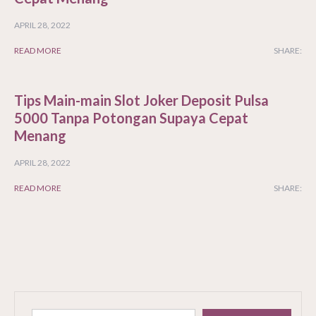
APRIL 28, 2022
READ MORE
SHARE:
Tips Main-main Slot Joker Deposit Pulsa
5000 Tanpa Potongan Supaya Cepat
Menang
APRIL 28, 2022
READ MORE
SHARE: