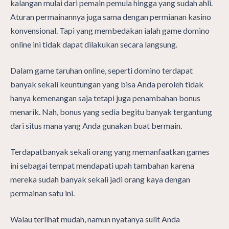
kalangan mulai dari pemain pemula hingga yang sudah ahli.
TA
PO
Aturan permainannya juga sama dengan permianan kasino
SUP
konvensional. Tapi yang membedakan ialah game domino
CEP
online ini tidak dapat dilakukan secara langsung.
ME
Dalam game taruhan online, seperti domino terdapat
banyak sekali keuntungan yang bisa Anda peroleh tidak
hanya kemenangan saja tetapi juga penambahan bonus
menarik. Nah, bonus yang sedia begitu banyak tergantung
dari situs mana yang Anda gunakan buat bermain.
Terdapatbanyak sekali orang yang memanfaatkan games
ini sebagai tempat mendapati upah tambahan karena
mereka sudah banyak sekali jadi orang kaya dengan
permainan satu ini.
Walau terlihat mudah, namun nyatanya sulit Anda