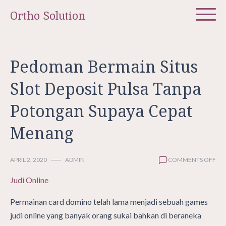
Skip
Ortho Solution
to
content
Pedoman Bermain Situs
Slot Deposit Pulsa Tanpa
Potongan Supaya Cepat
Menang
ON
APRIL 2, 2020
ADMIN
COMMENTS OFF
PE
Judi Online
BE
SIT
SLO
Permainan card domino telah lama menjadi sebuah games
DEP
judi online yang banyak orang sukai bahkan di beraneka
PU