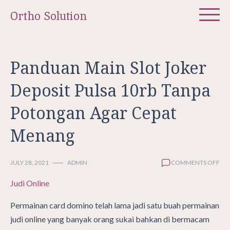
Skip
Ortho Solution
to
content
Panduan Main Slot Joker
Deposit Pulsa 10rb Tanpa
Potongan Agar Cepat
Menang
ON
JULY 28, 2021
ADMIN
COMMENTS OFF
PA
Judi Online
MA
SLO
JO
Permainan card domino telah lama jadi satu buah permainan
DEP
judi online yang banyak orang sukai bahkan di bermacam
PU