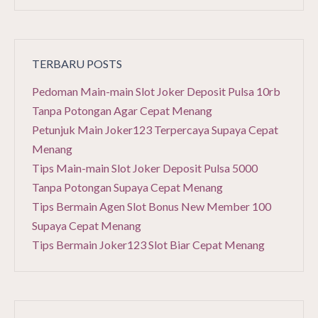
TERBARU POSTS
Pedoman Main-main Slot Joker Deposit Pulsa 10rb
Tanpa Potongan Agar Cepat Menang
Petunjuk Main Joker123 Terpercaya Supaya Cepat
Menang
Tips Main-main Slot Joker Deposit Pulsa 5000
Tanpa Potongan Supaya Cepat Menang
Tips Bermain Agen Slot Bonus New Member 100
Supaya Cepat Menang
Tips Bermain Joker123 Slot Biar Cepat Menang