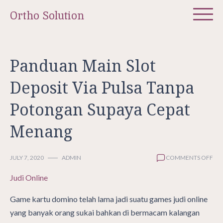
Skip
Ortho Solution
to
content
Panduan Main Slot
Deposit Via Pulsa Tanpa
Potongan Supaya Cepat
Menang
ON
JULY 7, 2020
ADMIN
COMMENTS OFF
PA
Judi Online
MA
SLO
DEP
Game kartu domino telah lama jadi suatu games judi online
VIA
yang banyak orang sukai bahkan di bermacam kalangan
PU