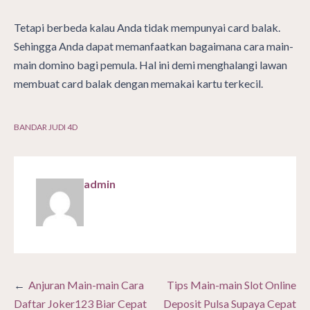
Tetapi berbeda kalau Anda tidak mempunyai card balak.
Sehingga Anda dapat memanfaatkan bagaimana cara main-
main domino bagi pemula. Hal ini demi menghalangi lawan
membuat card balak dengan memakai kartu terkecil.
BANDAR JUDI 4D
admin
Post
Anjuran Main-main Cara
Tips Main-main Slot Online
navigation
Daftar Joker123 Biar Cepat
Deposit Pulsa Supaya Cepat