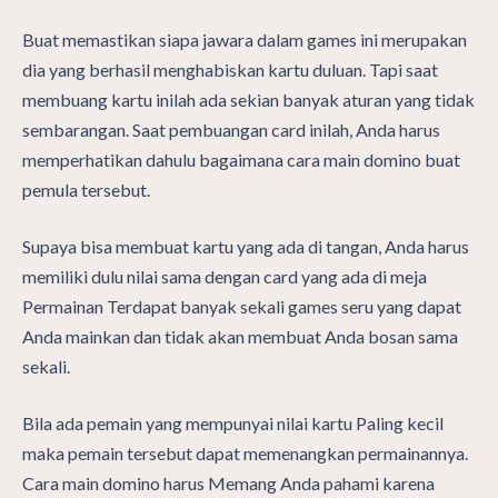
Buat memastikan siapa jawara dalam games ini merupakan
dia yang berhasil menghabiskan kartu duluan. Tapi saat
membuang kartu inilah ada sekian banyak aturan yang tidak
sembarangan. Saat pembuangan card inilah, Anda harus
memperhatikan dahulu bagaimana cara main domino buat
pemula tersebut.
Supaya bisa membuat kartu yang ada di tangan, Anda harus
memiliki dulu nilai sama dengan card yang ada di meja
Permainan Terdapat banyak sekali games seru yang dapat
Anda mainkan dan tidak akan membuat Anda bosan sama
sekali.
Bila ada pemain yang mempunyai nilai kartu Paling kecil
maka pemain tersebut dapat memenangkan permainannya.
Cara main domino harus Memang Anda pahami karena