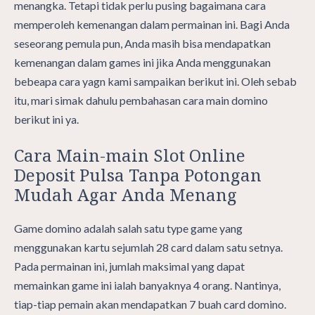
menangka. Tetapi tidak perlu pusing bagaimana cara
memperoleh kemenangan dalam permainan ini. Bagi Anda
seseorang pemula pun, Anda masih bisa mendapatkan
kemenangan dalam games ini jika Anda menggunakan
bebeapa cara yagn kami sampaikan berikut ini. Oleh sebab
itu, mari simak dahulu pembahasan cara main domino
berikut ini ya.
Cara Main-main Slot Online
Deposit Pulsa Tanpa Potongan
Mudah Agar Anda Menang
Game domino adalah salah satu type game yang
menggunakan kartu sejumlah 28 card dalam satu setnya.
Pada permainan ini, jumlah maksimal yang dapat
memainkan game ini ialah banyaknya 4 orang. Nantinya,
tiap-tiap pemain akan mendapatkan 7 buah card domino.