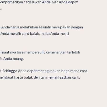
s memperhatikan card lawan Anda biar Anda dapat
.
 Anda harus melakukan sesuatu merupakan dengan
 Anda meraih card balak, maka Anda mesti
ini nantinya bisa mempersulit kemenangan terlebih
lit Anda buang.
ak. Sehingga Anda dapat menggunakan bagaimana cara
 membuat kartu balak dengan memanfaatkan kartu