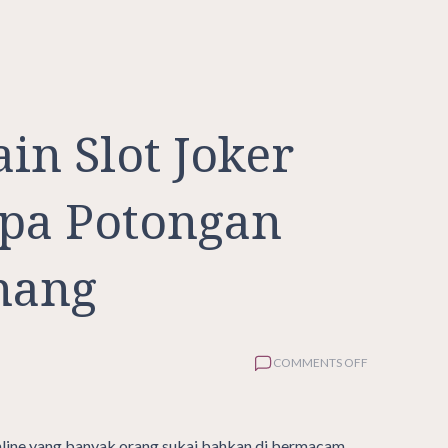
n Slot Joker
npa Potongan
nang
ON
COMMENTS OFF
PANDUAN
MAIN-
MAIN
SLOT
online yang banyak orang sukai bahkan di bermacam