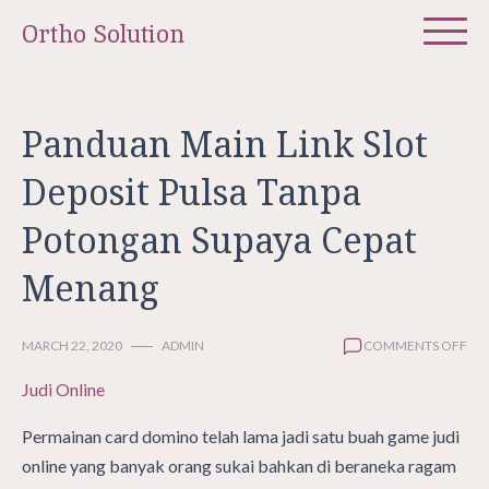
Skip
Ortho Solution
to
content
Panduan Main Link Slot
Deposit Pulsa Tanpa
Potongan Supaya Cepat
Menang
ON
MARCH 22, 2020
ADMIN
COMMENTS OFF
PA
Judi Online
MA
LIN
SLO
Permainan card domino telah lama jadi satu buah game judi
DEP
online yang banyak orang sukai bahkan di beraneka ragam
PU