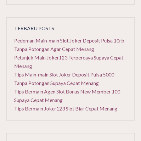
TERBARU POSTS
Pedoman Main-main Slot Joker Deposit Pulsa 10rb
Tanpa Potongan Agar Cepat Menang
Petunjuk Main Joker123 Terpercaya Supaya Cepat
Menang
Tips Main-main Slot Joker Deposit Pulsa 5000
Tanpa Potongan Supaya Cepat Menang
Tips Bermain Agen Slot Bonus New Member 100
Supaya Cepat Menang
Tips Bermain Joker123 Slot Biar Cepat Menang