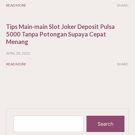
READ MORE
SHARE:
Tips Main-main Slot Joker Deposit Pulsa
5000 Tanpa Potongan Supaya Cepat
Menang
APRIL 28, 2022
READ MORE
SHARE:
Search