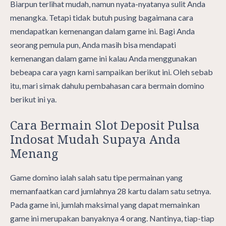
Biarpun terlihat mudah, namun nyata-nyatanya sulit Anda
menangka. Tetapi tidak butuh pusing bagaimana cara
mendapatkan kemenangan dalam game ini. Bagi Anda
seorang pemula pun, Anda masih bisa mendapati
kemenangan dalam game ini kalau Anda menggunakan
bebeapa cara yagn kami sampaikan berikut ini. Oleh sebab
itu, mari simak dahulu pembahasan cara bermain domino
berikut ini ya.
Cara Bermain Slot Deposit Pulsa
Indosat Mudah Supaya Anda
Menang
Game domino ialah salah satu tipe permainan yang
memanfaatkan card jumlahnya 28 kartu dalam satu setnya.
Pada game ini, jumlah maksimal yang dapat memainkan
game ini merupakan banyaknya 4 orang. Nantinya, tiap-tiap