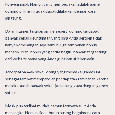
konvensional. Namun yang membedakan adalah game
domino online ini tidak dapat dilakukan dengan cara
langsung.
Dalam games taruhan online, seperti domino terdapat
banyak sekali keuntungan yang bisa Anda peroleh tidak
hanya kemenangan saja namun juga tambahan bonus
menarik. Nah, bonus yang sedia begitu banyak tergantung
dari website mana yang Anda gunakan utk bermain.
Terdapatbanyak sekali orang yang memakai games ini
sebagai tempat memperoleh pendapatan tambahan karena
mereka sudah banyak sekali jadi orang kaya dengan games
satu ini.
Meskipun terlihat mudah, namun ternyata sulit Anda
menangka. Namun tidak butuh pusing bagaimana cara