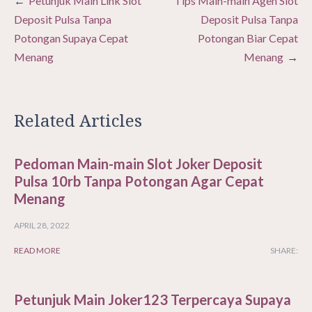
Petunjuk Main Link Slot
Tips Main-main Agen Slot
navigation
Deposit Pulsa Tanpa
Deposit Pulsa Tanpa
Potongan Supaya Cepat
Potongan Biar Cepat
Menang
Menang
Related Articles
Pedoman Main-main Slot Joker Deposit
Pulsa 10rb Tanpa Potongan Agar Cepat
Menang
APRIL 28, 2022
READ MORE
SHARE:
Petunjuk Main Joker123 Terpercaya Supaya