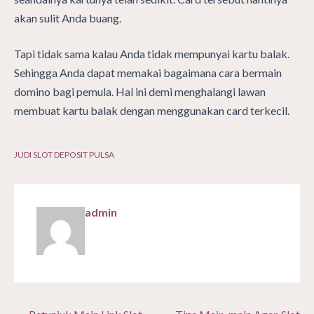
akan sulit Anda buang.
Tapi tidak sama kalau Anda tidak mempunyai kartu balak.
Sehingga Anda dapat memakai bagaimana cara bermain
domino bagi pemula. Hal ini demi menghalangi lawan
membuat kartu balak dengan menggunakan card terkecil.
JUDI SLOT DEPOSIT PULSA
admin
Post