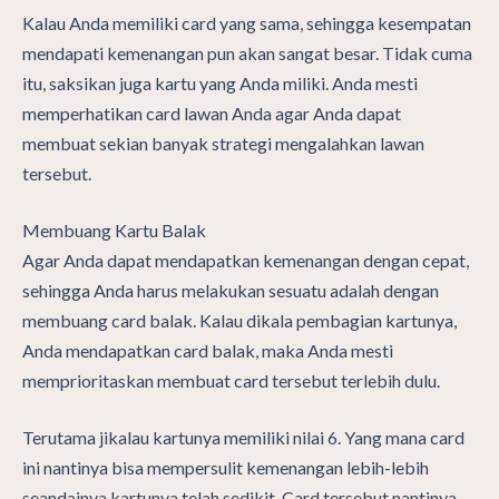
Kalau Anda memiliki card yang sama, sehingga kesempatan
mendapati kemenangan pun akan sangat besar. Tidak cuma
itu, saksikan juga kartu yang Anda miliki. Anda mesti
memperhatikan card lawan Anda agar Anda dapat
membuat sekian banyak strategi mengalahkan lawan
tersebut.
Membuang Kartu Balak
Agar Anda dapat mendapatkan kemenangan dengan cepat,
sehingga Anda harus melakukan sesuatu adalah dengan
membuang card balak. Kalau dikala pembagian kartunya,
Anda mendapatkan card balak, maka Anda mesti
memprioritaskan membuat card tersebut terlebih dulu.
Terutama jikalau kartunya memiliki nilai 6. Yang mana card
ini nantinya bisa mempersulit kemenangan lebih-lebih
seandainya kartunya telah sedikit. Card tersebut nantinya