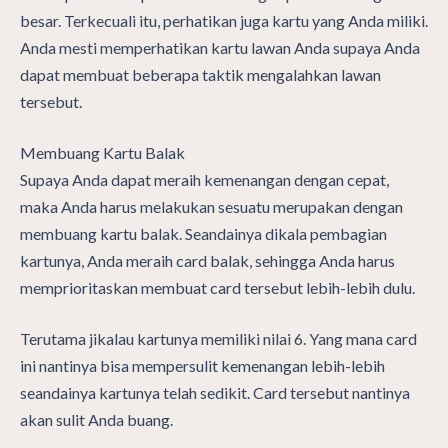
besar. Terkecuali itu, perhatikan juga kartu yang Anda miliki.
Anda mesti memperhatikan kartu lawan Anda supaya Anda
dapat membuat beberapa taktik mengalahkan lawan
tersebut.
Membuang Kartu Balak
Supaya Anda dapat meraih kemenangan dengan cepat,
maka Anda harus melakukan sesuatu merupakan dengan
membuang kartu balak. Seandainya dikala pembagian
kartunya, Anda meraih card balak, sehingga Anda harus
memprioritaskan membuat card tersebut lebih-lebih dulu.
Terutama jikalau kartunya memiliki nilai 6. Yang mana card
ini nantinya bisa mempersulit kemenangan lebih-lebih
seandainya kartunya telah sedikit. Card tersebut nantinya
akan sulit Anda buang.