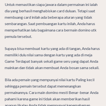
Untuk memastikan siapa jawara dalam permainan ini ialah
dia yang berhasil menghabiskan card duluan. Tetapi saat
membuang card inilah ada beberapa aturan yang tidak
sembarangan. Saat pembuangan kartu inilah, Anda harus
memperhatikan lalu bagaimana cara bermain domino utk
pemula tersebut.
Supaya bisa membuat kartu yang ada di tangan, Anda harus
memiliki dulu nilai sama dengan kartu yang ada di meja
Game Terdapat banyak sekali game seru yang dapat Anda
mainkan dan tidak akan membuat Anda bosan sama sekali.
Bila ada pemain yang mempunyai nilai kartu Paling kecil
sehingga pemain tersebut dapat memenangkan
permainannya. Cara main domino mesti Benar-benar Anda
pahami karena game ini tidak akan memberikan hasil
apapun jikalau Anda tidak mempunyai kepemahaman