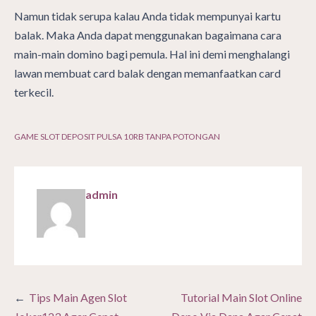
Namun tidak serupa kalau Anda tidak mempunyai kartu
balak. Maka Anda dapat menggunakan bagaimana cara
main-main domino bagi pemula. Hal ini demi menghalangi
lawan membuat card balak dengan memanfaatkan card
terkecil.
GAME SLOT DEPOSIT PULSA 10RB TANPA POTONGAN
admin
Post
Tips Main Agen Slot
Tutorial Main Slot Online