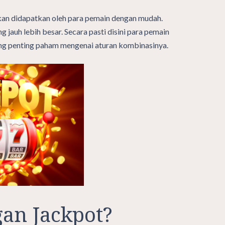
ONLINE
akan didapatkan oleh para pemain dengan mudah.
g jauh lebih besar. Secara pasti disini para pemain
ng penting paham mengenai aturan kombinasinya.
an Jackpot?