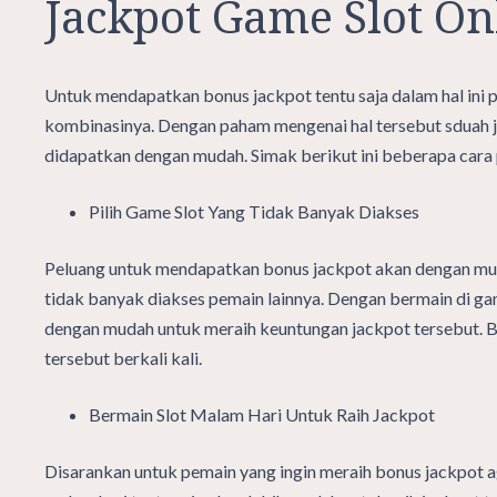
Jackpot Game Slot On
Untuk mendapatkan bonus jackpot tentu saja dalam hal ini
kombinasinya. Dengan paham mengenai hal tersebut sduah je
didapatkan dengan mudah. Simak berikut ini beberapa cara
Pilih Game Slot Yang Tidak Banyak Diakses
Peluang untuk mendapatkan bonus jackpot akan dengan muda
tidak banyak diakses pemain lainnya. Dengan bermain di g
dengan mudah untuk meraih keuntungan jackpot tersebut. B
tersebut berkali kali.
Bermain Slot Malam Hari Untuk Raih Jackpot
Disarankan untuk pemain yang ingin meraih bonus jackpot a