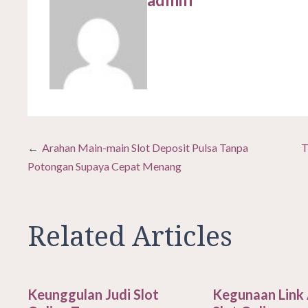
Post
Arahan Main-main Slot Deposit Pulsa Tanpa
T
Potongan Supaya Cepat Menang
navigation
Related Articles
Keunggulan Judi Slot
Kegunaan Link 