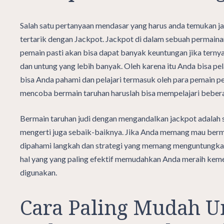
Salah satu pertanyaan mendasar yang harus anda temukan j
tertarik dengan Jackpot. Jackpot di dalam sebuah permai
pemain pasti akan bisa dapat banyak keuntungan jika terny
dan untung yang lebih banyak. Oleh karena itu Anda bisa pe
bisa Anda pahami dan pelajari termasuk oleh para pemain p
mencoba bermain taruhan haruslah bisa mempelajari beberap
Bermain taruhan judi dengan mengandalkan jackpot adalah 
mengerti juga sebaik-baiknya. Jika Anda memang mau berm
dipahami langkah dan strategi yang memang menguntungkan.
hal yang yang paling efektif memudahkan Anda meraih ke
digunakan.
Cara Paling Mudah 