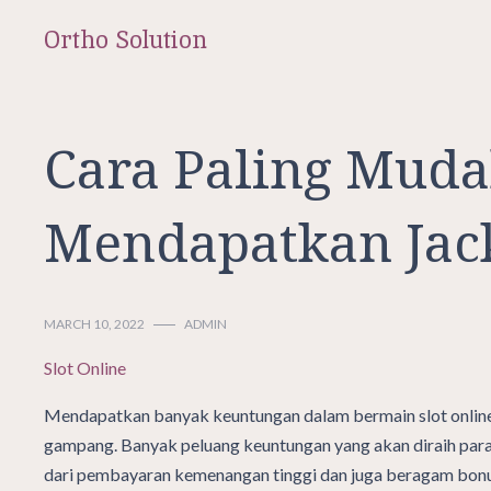
Skip
Ortho Solution
to
content
Cara Paling Mud
Mendapatkan Jack
MARCH 10, 2022
ADMIN
Slot Online
Mendapatkan banyak keuntungan dalam bermain slot online 
gampang. Banyak peluang keuntungan yang akan diraih para
dari pembayaran kemenangan tinggi dan juga beragam bonus 