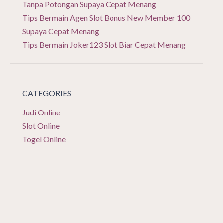
Tanpa Potongan Supaya Cepat Menang
Tips Bermain Agen Slot Bonus New Member 100
Supaya Cepat Menang
Tips Bermain Joker123 Slot Biar Cepat Menang
CATEGORIES
Judi Online
Slot Online
Togel Online